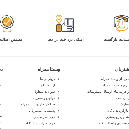
کنیم که حتما بعد از خرید گوشی A03 یک قاب و گلس مناسب برای آن تهیه کنید.
ی تقریبا ضخیم به حساب می‌آید.
تضمین اصالت 
امکان پرداخت در محل
رهای بسیار ریزی تشکیل شده است که علاوه بر زیبایی گوشی، از 
رای طراحی قاب دوربین این گوشی از طراحی آیفون ایده گرفته است.
می بیرون‌زدگی نیز دارد.
تریان
ویستا همراه
د
رید از ویستا همراه
درباره‌ی ما
ارتباط با ما
 هزینه های ارسال سفارشات
سوالات متداول
. فریم بالایی این گوشی نیز محل قرارگیری میکروفون دوم است. دو
 پرداخت
قوانین و مقررات
سفارش
چرا خرید از ویستا همراه؟
ت.
بازگرداندن کالا
پشتیبانی مشتریان
سا
تداول رجیستری
فرم نظرسنجی
یستری و اصالت کالا
فرم نظرات و شکایات