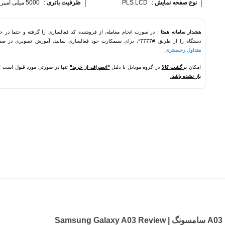
نوع صفحه نمایش 
:
PLS LCD
ظرفیت باتری 
:
5000 میلی آمپر ساعت
هشدار سامانه همتا
: در صورت انجام معامله، از فروشنده کد فعالسازی را گرفته و حتما در ح
دستگاه را از طریق #7777*، برای سیمکارت خود فعالسازی نمایید. آموزش تصویری در صفحه
متداول رجیستری
امکان
برگشت کالا
در گروه موبایل با دلیل
"انصراف از خرید"
تنها در صورتی مورد قبول است 
باز نشده باشد.
S