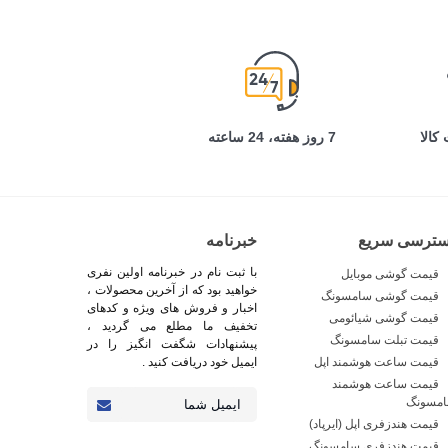
وزن گوشی سامسونگ A03 196 گرم است و هنگام در دست گرفتن آن احساس خستگی نخواهید کرد. گوشی موبایل سامسونگ A03 با ضخامت 9.1
کالا
7 روز هفته، 24 ساعته
لیز خوردن آن هنگام قرار گرفتن بر روی میز نیز
 دو لنز این دوربین به همراه فلش آن در یک قاب
سترسی سریع
خبرنامه
فریم سمت راست این گوشی میزبان دکمه‌های پاور و تغییر حجم صدا است. درگاه مخصوص سیم کارت دوگانه در سمت چپ فریم میانی گوشی A03
با ثبت نام در خبرنامه اولین نفری
قیمت گوشی موبایل
خواهید بود که از آخرین محصولات ،
قیمت گوشی سامسونگ
قرار گرفته است که از دو سیم کارت و یک رم میکرو پشتیبانی می‌کند. جک 3.5 میلی‌متری هدفون، درگاه MicroUSB، اسپیکر و میکروفون در فریم
اخبار و فروش های ویژه و کدهای
قیمت گوشی شیائومی
تخفیف ما مطلع می گردید ،
ربین سلفی این گوشی در قاب جلویی گوشی، درون یک
قیمت تبلت سامسونگ
پیشنهادات شگفت انگیز را در
قیمت ساعت هوشمند اپل
ایمیل خود دریافت کنید .
قیمت ساعت هوشمند
مسونگ
قیمت هندزفری اپل (ایرپاد)
قیمت هندزفری سامسونگ