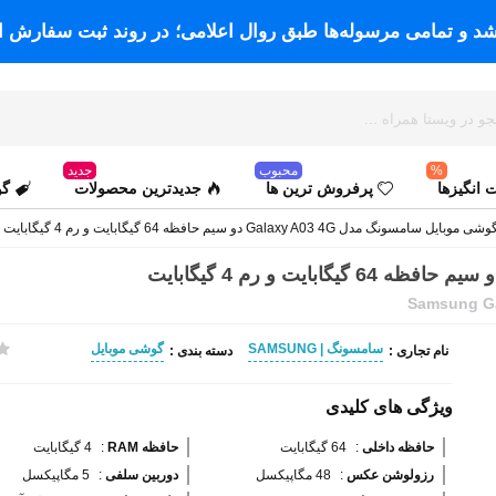
اشد و تمامی مرسوله‌ها طبق روال اعلامی؛ در روند ثبت سفارش ا
%
محبوب
جدید
انگیزها
پرفروش ترین ها
جدیدترین محصولات
گو
شی موبایل سامسونگ مدل Galaxy A03 4G دو سیم حافظه 64 گیگابایت و رم 4 گیگابایت
Samsung Ga
سامسونگ | SAMSUNG
گوشی موبایل
نام تجاری :
دسته بندی :
ویژگی های کلیدی
حافظه داخلی 
:
64 گیگابایت
حافظه RAM 
:
4 گیگابایت
رزولوشن عکس 
:
48 مگاپیکسل
دوربین سلفی 
:
5 مگاپیکسل