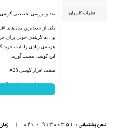
نظرات کاربران
نقد و بررسی تخصصی گوشی A03 سامسونگ | alaxy A03 Samsung
و... به گزینه‌ی خوبی برای 
این گوشی بدست آورید.
سخت افزار گوشی A03
طراحی و کیفیت ساخت گوشی 3
نظر می‌رسد، اما گاهی همین س
همانند سایر گوشی‌های اقتصاد
تلفن پشتیبانی :
91300351 - 021
|
زمان پاسخ
ساخت این گوشی را کاهش دهد.