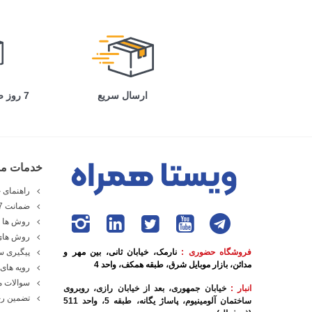
که طول عمر قاب گوشی بالا برود، پیشنهاد می‌
میلی‌متری، به عنوان یک گوش
ارسال سریع
7 روز ضمانت بازگشت
قاب پشتی این گوشی از تکسچ
جلوگیری می‌کند. سامسونگ ب
مربع شکل قرار گرفته‌اند که ک
خدمات مش
راهنمای خ
ضمانت 7 روزه ویستا همراه
روش ها و
پایینی این گوشی قرار دارند
روش های
فروشگاه حضوری :
نارمک، خیابان ثانی، بین مهر و
پیگیری 
ناچ قطره‌ای طراحی شده اس
مدائن، بازار موبایل شرق، طبقه همکف، واحد 4
رویه های 
سوالات م
صفحه‌ نمایش گوشی A03
انبار :
خیابان جمهوری، بعد از خیابان رازی، روبروی
تضمین رج
ساختمان آلومینیوم، پاساژ یگانه، طبقه 5، واحد 511