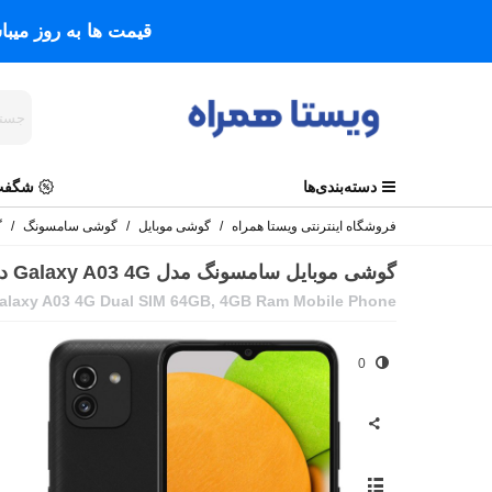
قیمت ها به روز میب
دسته‌بندی‌ها
شگفت 
فروشگاه اینترنتی ویستا همراه
/
گوشی موبایل
/
گوشی سامسونگ
/
گو
گوشی موبایل سامسونگ مدل Galaxy A03 4G دو سیم حافظه 64 گیگابایت و رم 4 گیگابایت
laxy A03 4G Dual SIM 64GB, 4GB Ram Mobile Phone
0