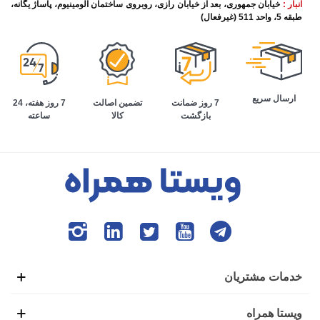
انبار :
خیابان جمهوری، بعد از خیابان رازی، روبروی ساختمان آلومینیوم، پاساژ یگانه،
طبقه 5، واحد 511 (غیرفعال)
ارسال سریع
تضمین اصالت
7 روز هفته، 24
7 روز ضمانت
کالا
ساعته
بازگشت
خدمات مشتریان
ویستا همراه