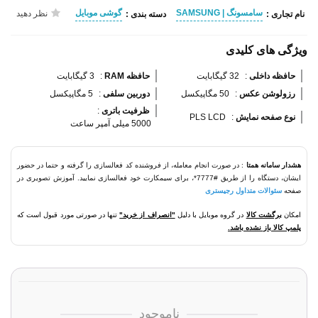
سامسونگ | SAMSUNG
گوشی موبایل
نظر دهید
نام تجاری :
دسته بندی :
ویژگی های کلیدی
حافظه داخلی 
:
32 گیگابایت
حافظه RAM 
:
3 گیگابایت
رزولوشن عکس 
:
50 مگاپیکسل
دوربین سلفی 
:
5 مگاپیکسل
ظرفیت باتری 
:
نوع صفحه نمایش 
:
PLS LCD
5000 میلی آمپر ساعت
هشدار سامانه همتا
: در صورت انجام معامله، از فروشنده کد فعالسازی را گرفته و حتما در حضور
ایشان، دستگاه را از طریق #7777*، برای سیمکارت خود فعالسازی نمایید. آموزش تصویری در
صفحه
سئوالات متداول رجیستری
امکان
برگشت کالا
در گروه موبایل با دلیل
"انصراف از خرید"
تنها در صورتی مورد قبول است که
پلمپ کالا باز نشده باشد.
ناموجود