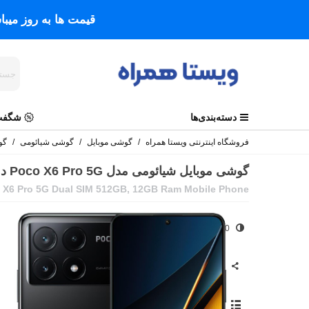
قیمت ها به روز میب
دسته‌بندی‌ها
شگفت 
فروشگاه اینترنتی ویستا همراه
/
گوشی موبایل
/
گوشی شیائومی
/
گوشی م
گوشی موبایل شیائومی مدل Poco X6 Pro 5G دو سیم حافظه 512 گیگابایت و رم 12 گیگابایت
 X6 Pro 5G Dual SIM 512GB, 12GB Ram Mobile Phone
0