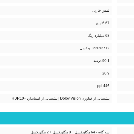
لمس خازنی
6.67 اینچ
68 میلیارد رنگ
1220x2712 پیکسل
90.1 درصد
20:9
446 ppi
پشتیبانی از فناوری Dolby Vision | پشتیبانی از استاندارد +HDR10
سه گانه - 64 مگاپیکسل + 8 مگاپیکسل + 2 مگاپیکسل