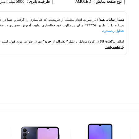
نوع صفحه نمایش 
:
AMOLED
ظرفیت باتری 
:
5000 میلی آمپر ساعت
هشدار سامانه همتا
: در صورت انجام معامله، از فروشنده کد فعالسازی را گرفته و حتما در ح
دستگاه را از طریق #7777*، برای سیمکارت خود فعالسازی نمایید. آموزش تصویری در صفحه
متداول رجیستری
امکان
برگشت کالا
در گروه موبایل با دلیل
"انصراف از خرید"
تنها در صورتی مورد قبول است 
باز نشده باشد.