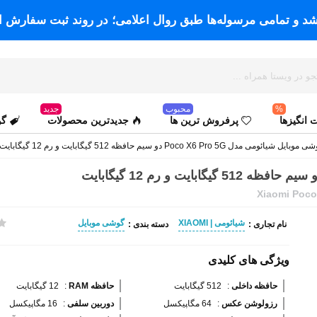
اشد و تمامی مرسوله‌ها طبق روال اعلامی؛ در روند ثبت سفارش ا
%
محبوب
جدید
انگیزها
پرفروش ترین ها
جدیدترین محصولات
گو
وبایل شیائومی مدل Poco X6 Pro 5G دو سیم حافظه 512 گیگابایت و رم 12 گیگابایت
Xiaomi Poco
شیائومی | XIAOMI
گوشی موبایل
نام تجاری :
دسته بندی :
ویژگی های کلیدی
حافظه داخلی 
:
512 گیگابایت
حافظه RAM 
:
12 گیگابایت
رزولوشن عکس 
:
64 مگاپیکسل
دوربین سلفی 
:
16 مگاپیکسل