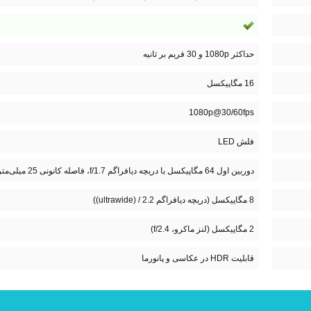
حداکثر 1080p و 30 فریم بر ثانیه
16 مگاپیکسل
1080p@30/60fps
فلش LED
دوربین اول 64 مگاپیکسل با دریچه دیافراگم f/1.7، فاصله کانونی 25 میلی‌متر، سایز پیکسل 0.7 میکرومتر
8 مگاپیکسل (دریچه دیافراگم 2.2 / (ultrawide))
2 مگاپیکسل (لنز ماکرو، f/2.4)
قابلیت HDR در عکاسی و پانورما