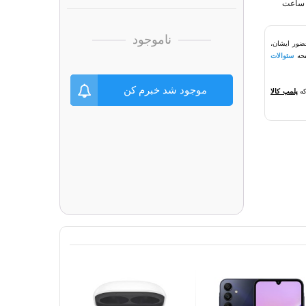
ناموجود
ضور ایشان،
سئوالات
موجود شد خبرم کن
که
پلمپ کالا