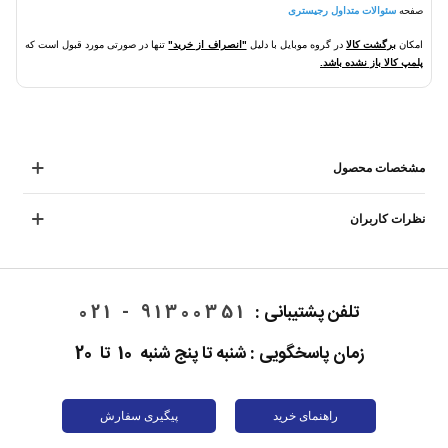
صفحه
سئوالات متداول رجیستری
امکان
برگشت کالا
در گروه موبایل با دلیل
"انصراف از خرید"
تنها در صورتی مورد قبول است که
پلمپ کالا باز نشده باشد.
مشخصات محصول
نظرات کاربران
تلفن پشتیبانی :
91300351 - 021
زمان پاسخگویی : شنبه تا پنج شنبه 10 تا 20
راهنمای خرید
پیگیری سفارش