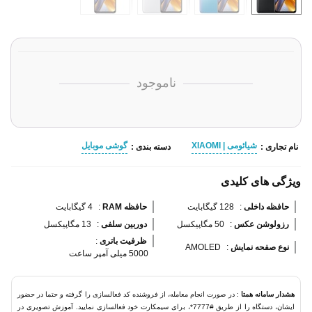
ناموجود
شیائومی | XIAOMI
گوشی موبایل
نام تجاری :
دسته بندی :
ویژگی های کلیدی
حافظه داخلی 
:
128 گیگابایت
حافظه RAM 
:
4 گیگابایت
رزولوشن عکس 
:
50 مگاپیکسل
دوربین سلفی 
:
13 مگاپیکسل
ظرفیت باتری 
:
نوع صفحه نمایش 
:
AMOLED
5000 میلی آمپر ساعت
هشدار سامانه همتا
: در صورت انجام معامله، از فروشنده کد فعالسازی را گرفته و حتما در حضور
ایشان، دستگاه را از طریق #7777*، برای سیمکارت خود فعالسازی نمایید. آموزش تصویری در