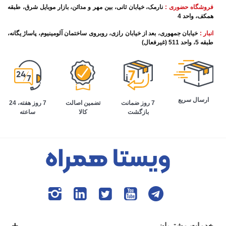
فروشگاه حضوری :
نارمک، خیابان ثانی، بین مهر و مدائن، بازار موبایل شرق، طبقه
همکف، واحد 4
انبار :
خیابان جمهوری، بعد از خیابان رازی، روبروی ساختمان آلومینیوم، پاساژ یگانه،
طبقه 5، واحد 511 (غیرفعال)
ارسال سریع
تضمین اصالت
7 روز هفته، 24
7 روز ضمانت
کالا
ساعته
بازگشت
خدمات مشتریان