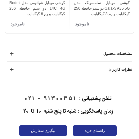
گوشی موبایل سامسونگ مدل
گوشی موبایل شیائومی مدل Redmi
Galaxy A35 5G دو سیم حافظه 256
14C 4G دو سیم حافظه 256
گیگابایت و رم 8 گیگابایت
گیگابایت و رم 8 گیگابایت
گ
ناموجود
ناموجود
مشخصات محصول
نظرات کاربران
تلفن پشتیبانی :
91300351 - 021
زمان پاسخگویی : شنبه تا پنج شنبه 10 تا 20
راهنمای خرید
پیگیری سفارش