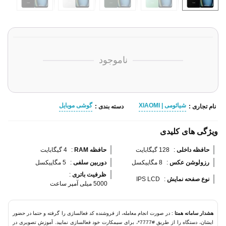
ناموجود
شیائومی | XIAOMI
گوشی موبایل
نام تجاری :
دسته بندی :
ویژگی های کلیدی
حافظه داخلی 
:
128 گیگابایت
حافظه RAM 
:
4 گیگابایت
رزولوشن عکس 
:
8 مگاپیکسل
دوربین سلفی 
:
5 مگاپیکسل
ظرفیت باتری 
:
نوع صفحه نمایش 
:
IPS LCD
5000 میلی آمپر ساعت
هشدار سامانه همتا
: در صورت انجام معامله، از فروشنده کد فعالسازی را گرفته و حتما در حضور
ایشان، دستگاه را از طریق #7777*، برای سیمکارت خود فعالسازی نمایید. آموزش تصویری در