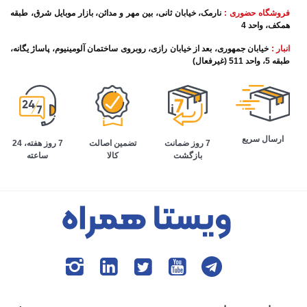
فروشگاه حضوری :
نارمک، خیابان ثانی، بین مهر و مدائن، بازار موبایل شرق، طبقه
همکف، واحد 4
انبار :
خیابان جمهوری، بعد از خیابان رازی، روبروی ساختمان آلومینیوم، پاساژ یگانه،
طبقه 5، واحد 511 (غیرفعال)
ارسال سریع
تضمین اصالت
7 روز هفته، 24
7 روز ضمانت
کالا
ساعته
بازگشت