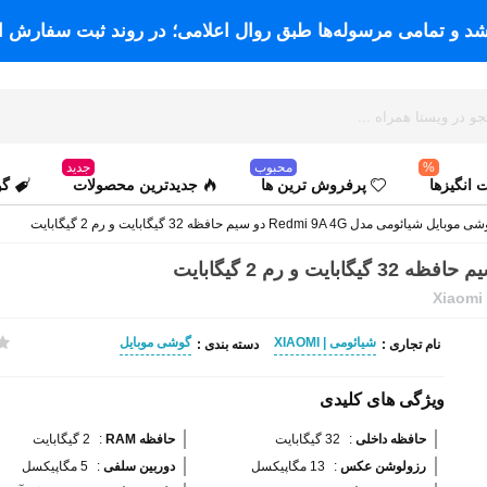
اشد و تمامی مرسوله‌ها طبق روال اعلامی؛ در روند ثبت سفارش ا
%
محبوب
جدید
انگیزها
پرفروش ترین ها
جدیدترین محصولات
گو
وبایل شیائومی مدل Redmi 9A 4G دو سیم حافظه 32 گیگابایت و رم 2 گیگابایت
Xiaomi
شیائومی | XIAOMI
گوشی موبایل
نام تجاری :
دسته بندی :
ویژگی های کلیدی
حافظه داخلی 
:
32 گیگابایت
حافظه RAM 
:
2 گیگابایت
رزولوشن عکس 
:
13 مگاپیکسل
دوربین سلفی 
:
5 مگاپیکسل