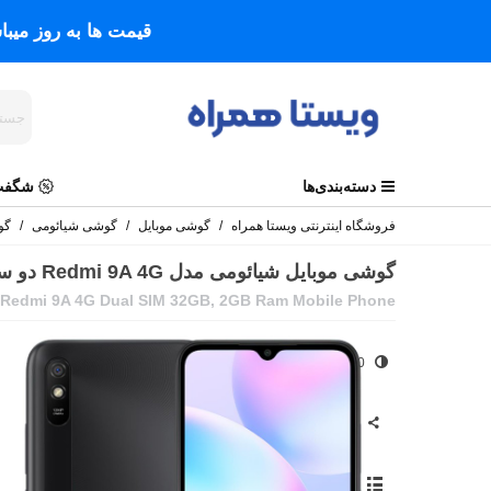
قیمت ها به روز میب
دسته‌بندی‌ها
شگفت 
فروشگاه اینترنتی ویستا همراه
/
گوشی موبایل
/
گوشی شیائومی
/
گوشی م
گوشی موبایل شیائومی مدل Redmi 9A 4G دو سیم حافظه 32 گیگابایت و رم 2 گیگابایت
 Redmi 9A 4G Dual SIM 32GB, 2GB Ram Mobile Phone
0