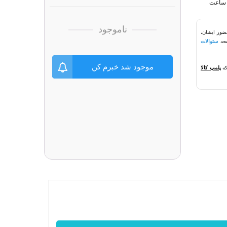
ناموجود
ضور ایشان،
سئوالات
موجود شد خبرم کن
که
پلمپ کالا