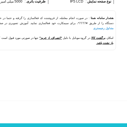
نوع صفحه نمایش 
:
IPS LCD
ظرفیت باتری 
:
5000 میلی آمپر ساعت
هشدار سامانه همتا
: در صورت انجام معامله، از فروشنده کد فعالسازی را گرفته و حتما در ح
دستگاه را از طریق #7777*، برای سیمکارت خود فعالسازی نمایید. آموزش تصویری در صفحه
متداول رجیستری
امکان
برگشت کالا
در گروه موبایل با دلیل
"انصراف از خرید"
تنها در صورتی مورد قبول است 
باز نشده باشد.