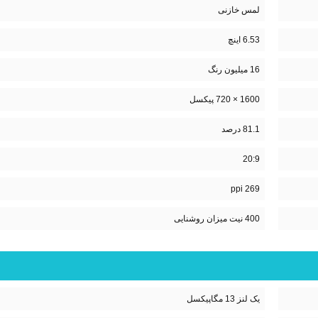
لمس خازنی
6.53 اینچ
16 میلیون رنگ
1600 × 720 پیکسل
81.1 درصد
20:9
269 ppi
400 نیت میزان روشنایی
یک لنز 13 مگاپیکسل