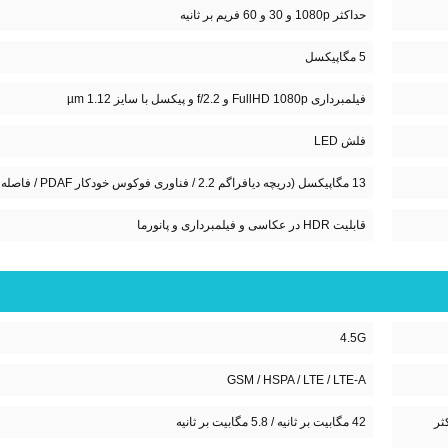
حداکثر 1080p و 30 و 60 فریم بر ثانیه
5 مگاپیکسل
فیلمبرداری FullHD 1080p و f/2.2 و پیکسل با سایز 1.12 µm
فلش LED
13 مگاپیکسل (دریچه دیافراگم 2.2 / فناوری فوکوس خودکار PDAF / فاصله کانونی لنز 28 میلی متر (wide)
قابلیت HDR در عکاسی و فیلمبرداری و پانورما
4.5G
GSM / HSPA / LTE / LTE-A
UM / حداکثر
42 مگابیت بر ثانیه / 5.8 مگابیت بر ثانیه