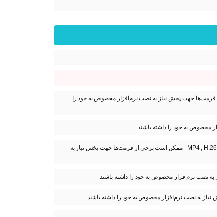
MP4/H.264 play ممکن است برخی از فرمت‌ها جهت پخش نیاز به نصب نرم‌افزار مخصوص به خود را
MP4 , H.263 , H.264 , 3GP , MKV , AVI , xVid , MOV , MPEG2 , TS , WEBM , M4V - ممکن است برخی از فرمت‌ها جهت پخش نیاز به