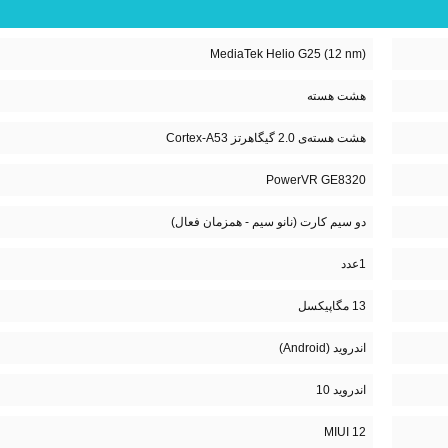
(MediaTek Helio G25 (12 nm
هشت هسته
هشت هسته‌ی 2.0 گیگاهرتز Cortex-A53
PowerVR GE8320
دو سیم کارت (نانو سیم - همزمان فعال)
1عدد
13 مگاپیکسل
اندروید (Android)
اندروید 10
MIUI 12