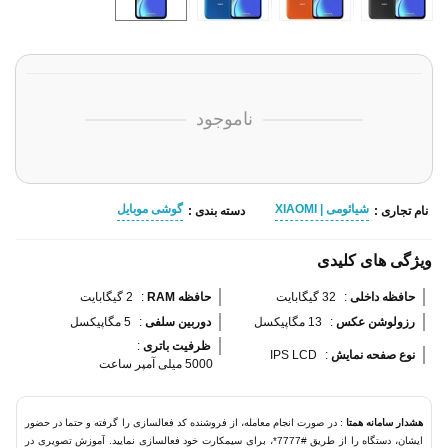
ناموجود
شیائومی | XIAOMI
گوشی موبایل
نام تجاری :
دسته بندی :
ویژگی های کلیدی
حافظه داخلی 
:
32 گیگابایت
حافظه RAM 
:
2 گیگابایت
رزولوشن عکس 
:
13 مگاپیکسل
دوربین سلفی 
:
5 مگاپیکسل
ظرفیت باتری 
:
نوع صفحه نمایش 
:
IPS LCD
5000 میلی آمپر ساعت
هشدار سامانه همتا
: در صورت انجام معامله، از فروشنده کد فعالسازی را گرفته و حتما در حضور
ایشان، دستگاه را از طریق #7777*، برای سیمکارت خود فعالسازی نمایید. آموزش تصویری در