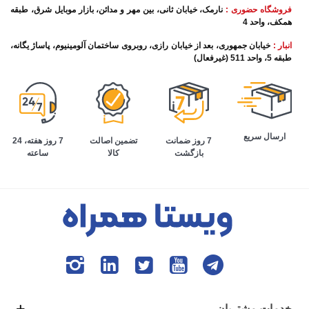
فروشگاه حضوری :
نارمک، خیابان ثانی، بین مهر و مدائن، بازار موبایل شرق، طبقه
همکف، واحد 4
انبار :
خیابان جمهوری، بعد از خیابان رازی، روبروی ساختمان آلومینیوم، پاساژ یگانه،
طبقه 5، واحد 511 (غیرفعال)
ارسال سریع
تضمین اصالت
7 روز هفته، 24
7 روز ضمانت
کالا
ساعته
بازگشت
خدمات مشتریان