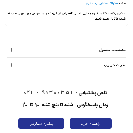
صفحه
سئوالات متداول رجیستری
امکان
برگشت کالا
در گروه موبایل با دلیل
"انصراف از خرید"
تنها در صورتی مورد قبول است که
پلمپ کالا باز نشده باشد.
مشخصات محصول
نظرات کاربران
تلفن پشتیبانی :
91300351 - 021
زمان پاسخگویی : شنبه تا پنج شنبه 10 تا 20
راهنمای خرید
پیگیری سفارش