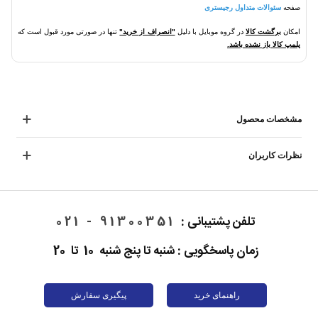
صفحه
سئوالات متداول رجیستری
امکان
برگشت کالا
در گروه موبایل با دلیل
"انصراف از خرید"
تنها در صورتی مورد قبول است که
پلمپ کالا باز نشده باشد.
مشخصات محصول
نظرات کاربران
تلفن پشتیبانی :
91300351 - 021
زمان پاسخگویی : شنبه تا پنج شنبه 10 تا 20
راهنمای خرید
پیگیری سفارش