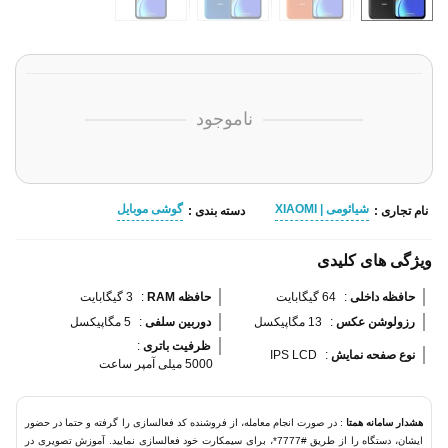
ناموجود
شیائومی | XIAOMI
گوشی موبایل
نام تجاری :
دسته بندی :
ویژگی های کلیدی
حافظه داخلی 
:
64 گیگابایت
حافظه RAM 
:
3 گیگابایت
رزولوشن عکس 
:
13 مگاپیکسل
دوربین سلفی 
:
5 مگاپیکسل
ظرفیت باتری 
:
نوع صفحه نمایش 
:
IPS LCD
5000 میلی آمپر ساعت
هشدار سامانه همتا
: در صورت انجام معامله، از فروشنده کد فعالسازی را گرفته و حتما در حضور
ایشان، دستگاه را از طریق #7777*، برای سیمکارت خود فعالسازی نمایید. آموزش تصویری در