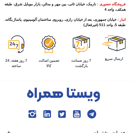
فروشگاه حضوری :
نارمک، خیابان ثانی، بین مهر و مدائن، بازار موبایل شرق، طبقه
همکف، واحد 4
انبار :
خیابان جمهوری، بعد از خیابان رازی، روبروی ساختمان آلومینیوم، پاساژ یگانه،
طبقه 5، واحد 511 (غیرفعال)
ارسال سریع
تضمین اصالت
7 روز هفته، 24
7 روز ضمانت
کالا
ساعته
بازگشت
خدمات مشتریان