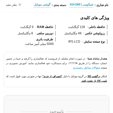
شیائومی | XIAOMI
گوشی موبایل
نظر دهید
نام تجاری :
دسته بندی :
ویژگی های کلیدی
حافظه داخلی 
:
128 گیگابایت
حافظه RAM 
:
6 گیگابایت
رزولوشن عکس 
:
48 مگاپیکسل
دوربین سلفی 
:
8 مگاپیکسل
ظرفیت باتری 
:
نوع صفحه نمایش 
:
IPS LCD
5000 میلی آمپر ساعت
هشدار سامانه همتا
: در صورت انجام معامله، از فروشنده کد فعالسازی را گرفته و حتما در حضور
ایشان، دستگاه را از طریق #7777*، برای سیمکارت خود فعالسازی نمایید. آموزش تصویری در
صفحه
سئوالات متداول رجیستری
امکان
برگشت کالا
در گروه موبایل با دلیل
"انصراف از خرید"
تنها در صورتی مورد قبول است که
پلمپ کالا باز نشده باشد.
ناموجود