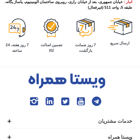
انبار :
خیابان جمهوری، بعد از خیابان رازی، روبروی ساختمان آلومینیوم، پاساژ یگانه،
طبقه 5، واحد 511 (غیرفعال)
ارسال سریع
تضمین اصالت
7 روز هفته، 24
7 روز ضمانت
کالا
ساعته
بازگشت
خدمات مشتریان
ویستا همراه