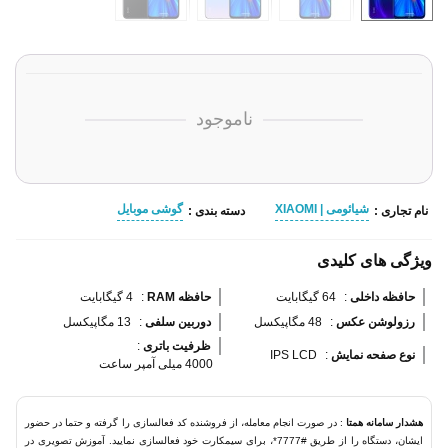
ناموجود
شیائومی | XIAOMI
گوشی موبایل
نام تجاری :
دسته بندی :
ویژگی های کلیدی
حافظه داخلی 
:
64 گیگابایت
حافظه RAM 
:
4 گیگابایت
رزولوشن عکس 
:
48 مگاپیکسل
دوربین سلفی 
:
13 مگاپیکسل
ظرفیت باتری 
:
نوع صفحه نمایش 
:
IPS LCD
4000 میلی‌ آمپر ساعت
هشدار سامانه همتا
: در صورت انجام معامله، از فروشنده کد فعالسازی را گرفته و حتما در حضور
ایشان، دستگاه را از طریق #7777*، برای سیمکارت خود فعالسازی نمایید. آموزش تصویری در