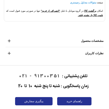
صفحه
سئوالات متداول رجیستری
امکان
برگشت کالا
در گروه موبایل با دلیل
"انصراف از خرید"
تنها در صورتی مورد قبول است که
پلمپ کالا باز نشده باشد.
مشخصات محصول
نظرات کاربران
تلفن پشتیبانی :
91300351 - 021
زمان پاسخگویی : شنبه تا پنج شنبه 10 تا 20
راهنمای خرید
پیگیری سفارش