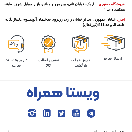
فروشگاه حضوری :
نارمک، خیابان ثانی، بین مهر و مدائن، بازار موبایل شرق، طبقه
همکف، واحد 4
انبار :
خیابان جمهوری، بعد از خیابان رازی، روبروی ساختمان آلومینیوم، پاساژ یگانه،
طبقه 5، واحد 511 (غیرفعال)
ارسال سریع
تضمین اصالت
7 روز هفته، 24
7 روز ضمانت
کالا
ساعته
بازگشت
خدمات مشتریان