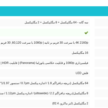
سه گانه - 64 مگاپیکسل + 8 مگاپیکسل + 2 مگاپیکسل
4K 2160p با سرعت 30 فریم بر ثانیه | 1080p با سرعت 60,120, 30 فریم بر ثانیه
16 مگاپیکسل
فیلمبرداری 1080p و قابلیت عکاسی پانوراما (Panorama) | قابلیت HDR | دریچه دیافراگم f/2.5
فلش LED
64 مگاپیکسل (دریچه دیافراگم 1.8 / اندازه پیکسل 0.7µm / سنسور 1/1.97" / 26 میلی متر(wide) / فناوری فوکوس خودکار PDAF)
8 مگاپیکسل(دریچه دیافراگم 2.2 / (ultrawide) / اندازه پیکسل 1.12µm / سنسور 1/4.0" )
2 مگاپیکسل (لنز ماکرو، f/2.4)