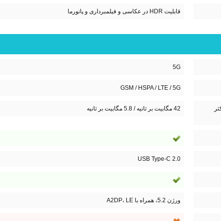
قابلیت HDR در عکاسی و فیلمبرداری و پانورما
5G
GSM / HSPA / LTE / 5G
UM / حداکثر
42 مگابیت بر ثانیه / 5.8 مگابیت بر ثانیه
USB Type-C 2.0
ورژن 5.2، همراه با A2DP، LE