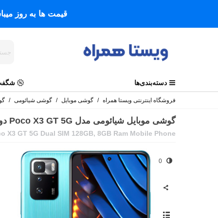
قیمت ها به روز میب
دسته‌بندی‌ها
شگفت 
فروشگاه اینترنتی ویستا همراه
/
گوشی موبایل
/
گوشی شیائومی
/
گوشی م
گوشی موبایل شیائومی مدل Poco X3 GT 5G دو سیم حافظه 128 گیگابایت و رم 8 گیگابایت
co X3 GT 5G Dual SIM 128GB, 8GB Ram Mobile Phone
0