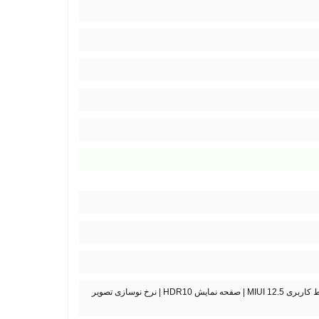
مقاوم در برابر خط و خش و شکستن و Corning Gorilla Glass Victus | رابط کاربری MIUI 12.5 | صفحه نمایش HDR10 | نرخ نوسازی تصویر