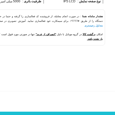
نوع صفحه نمایش 
:
IPS LCD
ظرفیت باتری 
:
5000 میلی آمپر ساعت
هشدار سامانه همتا
: در صورت انجام معامله، از فروشنده کد فعالسازی را گرفته و حتما در ح
دستگاه را از طریق #7777*، برای سیمکارت خود فعالسازی نمایید. آموزش تصویری در صفحه
متداول رجیستری
امکان
برگشت کالا
در گروه موبایل با دلیل
"انصراف از خرید"
تنها در صورتی مورد قبول است 
باز نشده باشد.