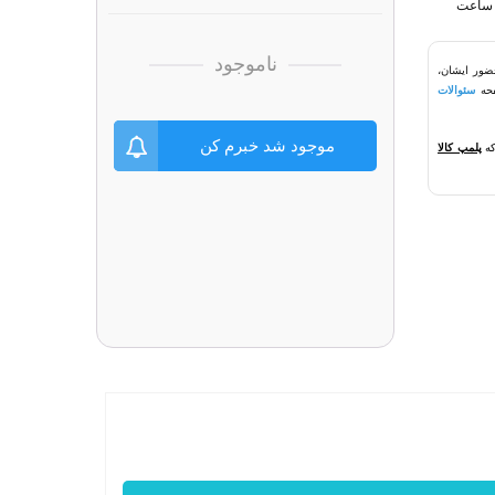
ناموجود
ضور ایشان،
سئوالات
موجود شد خبرم کن
که
پلمپ کالا