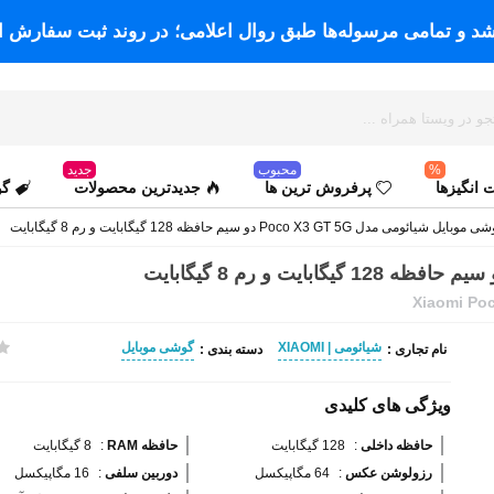
اشد و تمامی مرسوله‌ها طبق روال اعلامی؛ در روند ثبت سفارش ا
%
محبوب
جدید
انگیزها
پرفروش ترین ها
جدیدترین محصولات
گو
وبایل شیائومی مدل Poco X3 GT 5G دو سیم حافظه 128 گیگابایت و رم 8 گیگابایت
Xiaomi Po
شیائومی | XIAOMI
گوشی موبایل
نام تجاری :
دسته بندی :
ویژگی های کلیدی
حافظه داخلی 
:
128 گیگابایت
حافظه RAM 
:
8 گیگابایت
رزولوشن عکس 
:
64 مگاپیکسل
دوربین سلفی 
:
16 مگاپیکسل