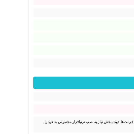
MP4/H.264 play ممکن است برخی از فرمت‌ها جهت پخش نیاز به نصب نرم‌افزار مخصوص به خود را