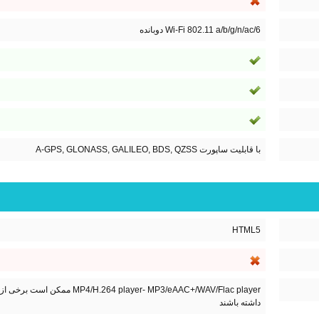
Wi-Fi 802.11 a/b/g/n/ac/6 دوبانده
با قابلیت ساپورت A-GPS, GLONASS, GALILEO, BDS, QZSS
HTML5
er- MP3/eAAC+/WAV/Flac player
داشته باشند