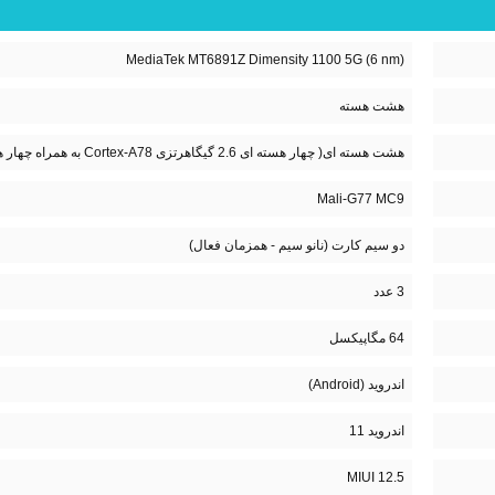
MediaTek MT6891Z Dimensity 1100 5G (6 nm)
هشت هسته
هشت هسته ای( چهار هسته ای 2.6 گیگاهرتزی Cortex-A78 به همراه چهار هسته 2.0 گیگاهرتزی Cortex-A55)
Mali-G77 MC9
دو سیم کارت (نانو سیم - همزمان فعال)
3 عدد
64 مگاپیکسل
اندروید (Android)
اندروید 11
MIUI 12.5