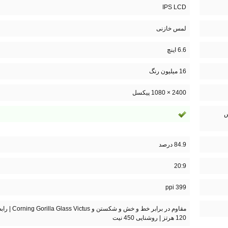
IPS LCD
لمس خازنی
6.6 اینچ
16 میلیون رنگ
2400 × 1080 پیکسل
س
84.9 درصد
20:9
399 ppi
120 هرتز | روشنایی 450 نیت