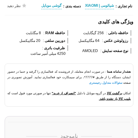
شیائومی | XIAOMI
گوشی موبایل
نظر دهید
نام تجاری :
دسته بندی :
ویژگی های کلیدی
حافظه داخلی 
:
256 گیگابایت
حافظه RAM 
:
8 مگابایت
رزولوشن عکس 
:
64 مگاپیکسل
دوربین سلفی 
:
20 مگاپیکسل
ظرفیت باتری 
:
نوع صفحه نمایش 
:
AMOLED
4250 میلی آمپر ساعت
هشدار سامانه همتا
: در صورت انجام معامله، از فروشنده کد فعالسازی را گرفته و حتما در حضور
ایشان، دستگاه را از طریق #7777*، برای سیمکارت خود فعالسازی نمایید. آموزش تصویری در
صفحه
سئوالات متداول رجیستری
امکان
برگشت کالا
در گروه موبایل با دلیل
"انصراف از خرید"
تنها در صورتی مورد قبول است که
پلمپ کالا باز نشده باشد.
ناموجود