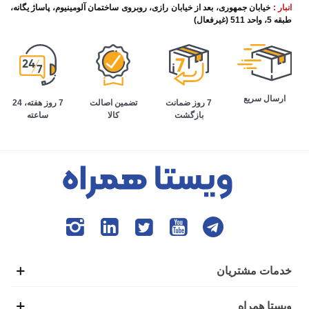
انبار :
خیابان جمهوری، بعد از خیابان رازی، روبروی ساختمان آلومینیوم، پاساژ یگانه،
طبقه 5، واحد 511 (غیرفعال)
ارسال سریع
تضمین اصالت
7 روز هفته، 24
7 روز ضمانت
کالا
ساعته
بازگشت
خدمات مشتریان
ویستا همراه