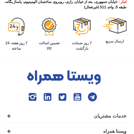
انبار :
خیابان جمهوری، بعد از خیابان رازی، روبروی ساختمان آلومینیوم، پاساژ یگانه،
طبقه 5، واحد 511 (غیرفعال)
ارسال سریع
تضمین اصالت
7 روز هفته، 24
7 روز ضمانت
کالا
ساعته
بازگشت
خدمات مشتریان
ویستا همراه