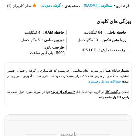
شیائومی | XIAOMI
گوشی موبایل
نظر کاربران (1)
نام تجاری :
دسته بندی :
ویژگی های کلیدی
حافظه داخلی 
:
64 گیگابایت
حافظه RAM 
:
4 گیگابایت
رزولوشن عکس 
:
13 مگاپیکسل
دوربین سلفی 
:
5 مگاپیکسل
ظرفیت باتری 
:
نوع صفحه نمایش 
:
IPS LCD
5000 میلی آمپر ساعت
هشدار سامانه همتا
: در صورت انجام معامله، از فروشنده کد فعالسازی را گرفته و حتما در حضور
ایشان، دستگاه را از طریق #7777*، برای سیمکارت خود فعالسازی نمایید. آموزش تصویری در
صفحه
سئوالات متداول رجیستری
امکان
برگشت کالا
در گروه موبایل با دلیل
"انصراف از خرید"
تنها در صورتی مورد قبول است که
پلمپ کالا باز نشده باشد.
ناموجود