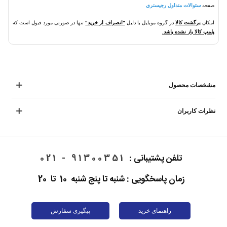
صفحه
سئوالات متداول رجیستری
امکان
برگشت کالا
در گروه موبایل با دلیل
"انصراف از خرید"
تنها در صورتی مورد قبول است که
پلمپ کالا باز نشده باشد.
مشخصات محصول
نظرات کاربران
تلفن پشتیبانی :
91300351 - 021
زمان پاسخگویی : شنبه تا پنج شنبه 10 تا 20
راهنمای خرید
پیگیری سفارش