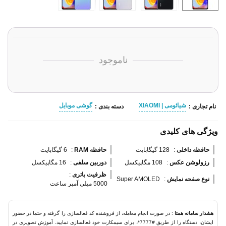
ناموجود
شیائومی | XIAOMI
گوشی موبایل
نام تجاری :
دسته بندی :
ویژگی های کلیدی
حافظه داخلی 
:
128 گیگابایت
حافظه RAM 
:
6 گیگابایت
رزولوشن عکس 
:
108 مگاپیکسل
دوربین سلفی 
:
16 مگاپیکسل
ظرفیت باتری 
:
نوع صفحه نمایش 
:
Super AMOLED
5000 میلی آمپر ساعت
هشدار سامانه همتا
: در صورت انجام معامله، از فروشنده کد فعالسازی را گرفته و حتما در حضور
ایشان، دستگاه را از طریق #7777*، برای سیمکارت خود فعالسازی نمایید. آموزش تصویری در