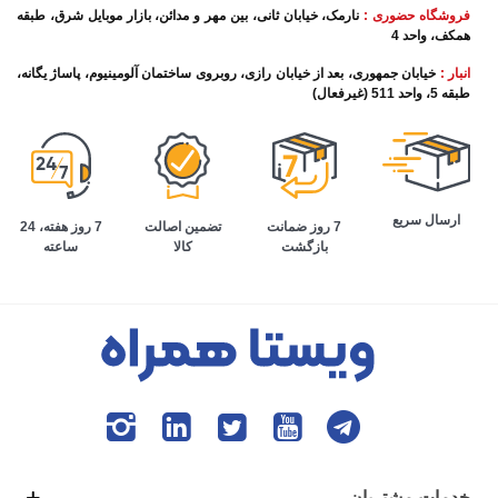
فروشگاه حضوری :
نارمک، خیابان ثانی، بین مهر و مدائن، بازار موبایل شرق، طبقه
همکف، واحد 4
انبار :
خیابان جمهوری، بعد از خیابان رازی، روبروی ساختمان آلومینیوم، پاساژ یگانه،
طبقه 5، واحد 511 (غیرفعال)
ارسال سریع
تضمین اصالت
7 روز هفته، 24
7 روز ضمانت
کالا
ساعته
بازگشت
خدمات مشتریان