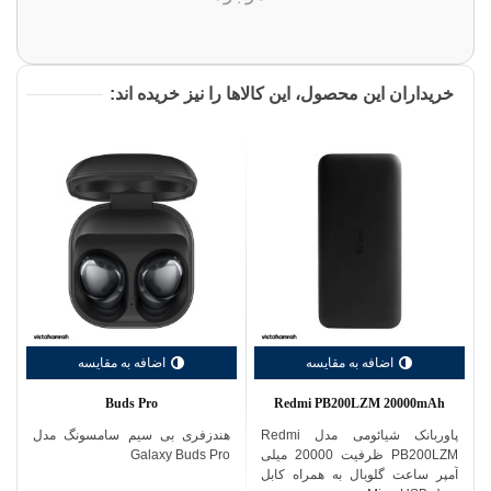
خریداران این محصول، این کالاها را نیز خریده اند:
اضافه به مقایسه
اضافه به مقایسه
Buds Pro
Redmi PB200LZM 20000mAh
پاوربانک شیائومی مدل Redmi
هندزفری بی سیم سامسونگ مدل
PB200LZM ظرفیت 20000 میلی
Galaxy Buds Pro
آمپر ساعت گلوبال به همراه کابل
128