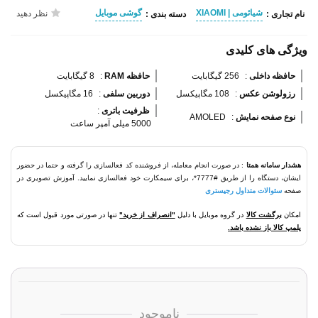
شیائومی | XIAOMI
گوشی موبایل
نظر دهید
نام تجاری :
دسته بندی :
ویژگی های کلیدی
حافظه داخلی 
:
256 گیگابایت
حافظه RAM 
:
8 گیگابایت
رزولوشن عکس 
:
108 مگاپیکسل
دوربین سلفی 
:
16 مگاپیکسل
ظرفیت باتری 
:
نوع صفحه نمایش 
:
AMOLED
5000 میلی آمپر ساعت
هشدار سامانه همتا
: در صورت انجام معامله، از فروشنده کد فعالسازی را گرفته و حتما در حضور
ایشان، دستگاه را از طریق #7777*، برای سیمکارت خود فعالسازی نمایید. آموزش تصویری در
صفحه
سئوالات متداول رجیستری
امکان
برگشت کالا
در گروه موبایل با دلیل
"انصراف از خرید"
تنها در صورتی مورد قبول است که
پلمپ کالا باز نشده باشد.
ناموجود