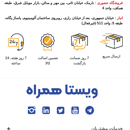
فروشگاه حضوری :
نارمک، خیابان ثانی، بین مهر و مدائن، بازار موبایل شرق، طبقه
همکف، واحد 4
انبار :
خیابان جمهوری، بعد از خیابان رازی، روبروی ساختمان آلومینیوم، پاساژ یگانه،
طبقه 5، واحد 511 (غیرفعال)
ارسال سریع
تضمین اصالت
7 روز هفته، 24
7 روز ضمانت
کالا
ساعته
بازگشت
خدمات مشتریان