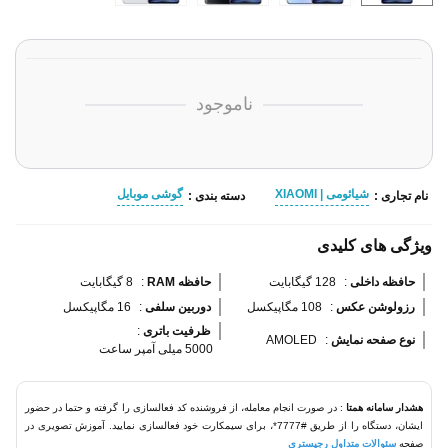
ناموجود
شیائومی | XIAOMI
گوشی موبایل
نام تجاری :
دسته بندی :
ویژگی های کلیدی
حافظه داخلی 
:
128 گیگابایت
حافظه RAM 
:
8 گیگابایت
رزولوشن عکس 
:
108 مگاپیکسل
دوربین سلفی 
:
16 مگاپیکسل
ظرفیت باتری 
:
نوع صفحه نمایش 
:
AMOLED
5000 میلی آمپر ساعت
هشدار سامانه همتا
: در صورت انجام معامله، از فروشنده کد فعالسازی را گرفته و حتما در حضور
ایشان، دستگاه را از طریق #7777*، برای سیمکارت خود فعالسازی نمایید. آموزش تصویری در
صفحه
سئوالات متداول رجیستری