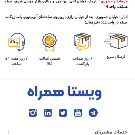
فروشگاه حضوری :
نارمک، خیابان ثانی، بین مهر و مدائن، بازار موبایل شرق، طبقه
همکف، واحد 4
انبار :
خیابان جمهوری، بعد از خیابان رازی، روبروی ساختمان آلومینیوم، پاساژ یگانه،
طبقه 5، واحد 511 (غیرفعال)
ارسال سریع
تضمین اصالت
7 روز هفته، 24
7 روز ضمانت
کالا
ساعته
بازگشت
خدمات مشتریان