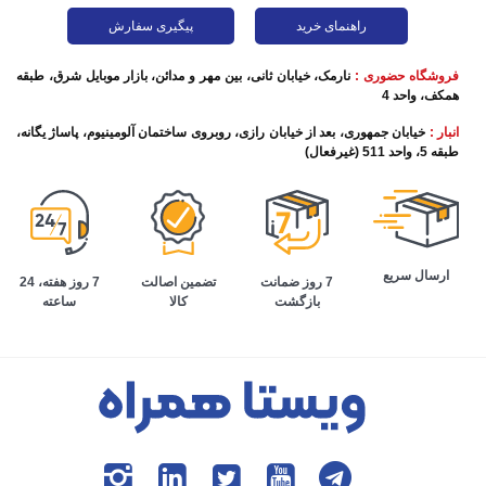
راهنمای خرید
پیگیری سفارش
فروشگاه حضوری :
نارمک، خیابان ثانی، بین مهر و مدائن، بازار موبایل شرق، طبقه
همکف، واحد 4
انبار :
خیابان جمهوری، بعد از خیابان رازی، روبروی ساختمان آلومینیوم، پاساژ یگانه،
طبقه 5، واحد 511 (غیرفعال)
ارسال سریع
تضمین اصالت
7 روز هفته، 24
7 روز ضمانت
کالا
ساعته
بازگشت