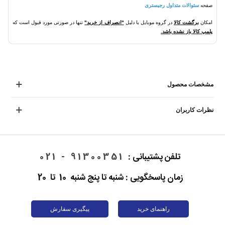
صفحه
سئوالات متداول رجیستری
امکان
برگشت کالا
در گروه موبایل با دلیل
"انصراف از خرید"
تنها در صورتی مورد قبول است که
پلمپ کالا باز نشده باشد.
مشخصات محصول
نظرات کاربران
تلفن پشتیبانی :
91300351 - 021
زمان پاسخگویی : شنبه تا پنج شنبه 10 تا 20
راهنمای خرید
پیگیری سفارش