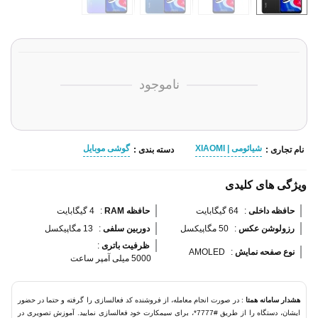
ناموجود
شیائومی | XIAOMI
گوشی موبایل
نام تجاری :
دسته بندی :
ویژگی های کلیدی
حافظه داخلی 
:
64 گیگابایت
حافظه RAM 
:
4 گیگابایت
رزولوشن عکس 
:
50 مگاپیکسل
دوربین سلفی 
:
13 مگاپیکسل
ظرفیت باتری 
:
نوع صفحه نمایش 
:
AMOLED
5000 میلی آمپر ساعت
هشدار سامانه همتا
: در صورت انجام معامله، از فروشنده کد فعالسازی را گرفته و حتما در حضور
ایشان، دستگاه را از طریق #7777*، برای سیمکارت خود فعالسازی نمایید. آموزش تصویری در