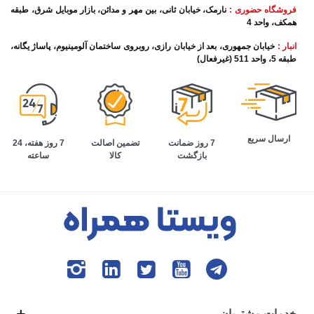
فروشگاه حضوری :
نارمک، خیابان ثانی، بین مهر و مدائن، بازار موبایل شرق، طبقه
همکف، واحد 4
انبار :
خیابان جمهوری، بعد از خیابان رازی، روبروی ساختمان آلومینیوم، پاساژ یگانه،
طبقه 5، واحد 511 (غیرفعال)
ارسال سریع
تضمین اصالت
7 روز هفته، 24
7 روز ضمانت
کالا
ساعته
بازگشت
خدمات مشتریان