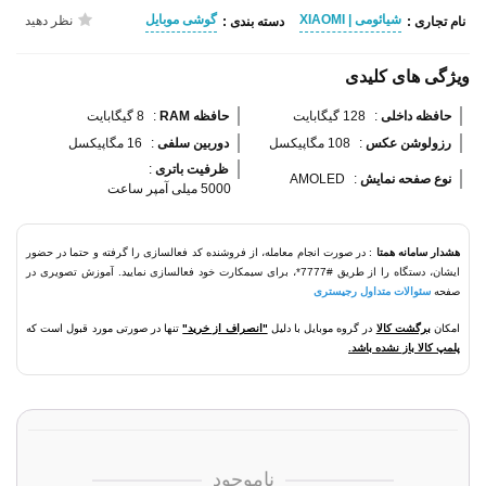
شیائومی | XIAOMI
گوشی موبایل
نظر دهید
نام تجاری :
دسته بندی :
ویژگی های کلیدی
حافظه داخلی 
:
128 گیگابایت
حافظه RAM 
:
8 گیگابایت
رزولوشن عکس 
:
108 مگاپیکسل
دوربین سلفی 
:
16 مگاپیکسل
ظرفیت باتری 
:
نوع صفحه نمایش 
:
AMOLED
5000 میلی آمپر ساعت
هشدار سامانه همتا
: در صورت انجام معامله، از فروشنده کد فعالسازی را گرفته و حتما در حضور
ایشان، دستگاه را از طریق #7777*، برای سیمکارت خود فعالسازی نمایید. آموزش تصویری در
صفحه
سئوالات متداول رجیستری
امکان
برگشت کالا
در گروه موبایل با دلیل
"انصراف از خرید"
تنها در صورتی مورد قبول است که
پلمپ کالا باز نشده باشد.
ناموجود