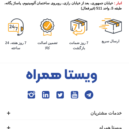
انبار :
خیابان جمهوری، بعد از خیابان رازی، روبروی ساختمان آلومینیوم، پاساژ یگانه،
طبقه 5، واحد 511 (غیرفعال)
ارسال سریع
تضمین اصالت
7 روز هفته، 24
7 روز ضمانت
کالا
ساعته
بازگشت
خدمات مشتریان
ویستا همراه