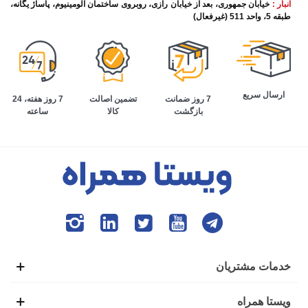
انبار :
خیابان جمهوری، بعد از خیابان رازی، روبروی ساختمان آلومینیوم، پاساژ یگانه،
طبقه 5، واحد 511 (غیرفعال)
ارسال سریع
تضمین اصالت
7 روز هفته، 24
7 روز ضمانت
کالا
ساعته
بازگشت
خدمات مشتریان
ویستا همراه