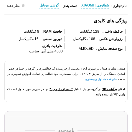
شیائومی | XIAOMI
گوشی موبایل
نظر دهید
نام تجاری :
دسته بندی :
ویژگی های کلیدی
حافظه داخلی 
:
128 گیگابایت
حافظه RAM 
:
8 گیگابایت
رزولوشن عکس 
:
108 مگاپیکسل
دوربین سلفی 
:
16 مگاپیکسل
ظرفیت باتری 
:
نوع صفحه نمایش 
:
AMOLED
4500 میلی آمپر ساعت
هشدار سامانه همتا
: در صورت انجام معامله، از فروشنده کد فعالسازی را گرفته و حتما در حضور
ایشان، دستگاه را از طریق #7777*، برای سیمکارت خود فعالسازی نمایید. آموزش تصویری در
صفحه
سئوالات متداول رجیستری
امکان
برگشت کالا
در گروه موبایل با دلیل
"انصراف از خرید"
تنها در صورتی مورد قبول است که
پلمپ کالا باز نشده باشد.
ناموجود