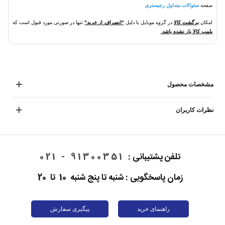
صفحه
سئوالات متداول رجیستری
امکان
برگشت کالا
در گروه موبایل با دلیل
"انصراف از خرید"
تنها در صورتی مورد قبول است که
پلمپ کالا باز نشده باشد.
مشخصات محصول
نظرات کاربران
تلفن پشتیبانی :
91300351 - 021
زمان پاسخگویی : شنبه تا پنج شنبه 10 تا 20
راهنمای خرید
پیگیری سفارش