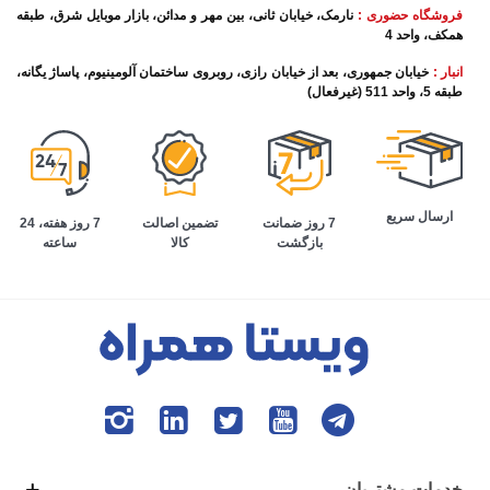
فروشگاه حضوری :
نارمک، خیابان ثانی، بین مهر و مدائن، بازار موبایل شرق، طبقه
همکف، واحد 4
انبار :
خیابان جمهوری، بعد از خیابان رازی، روبروی ساختمان آلومینیوم، پاساژ یگانه،
طبقه 5، واحد 511 (غیرفعال)
ارسال سریع
تضمین اصالت
7 روز هفته، 24
7 روز ضمانت
کالا
ساعته
بازگشت
خدمات مشتریان