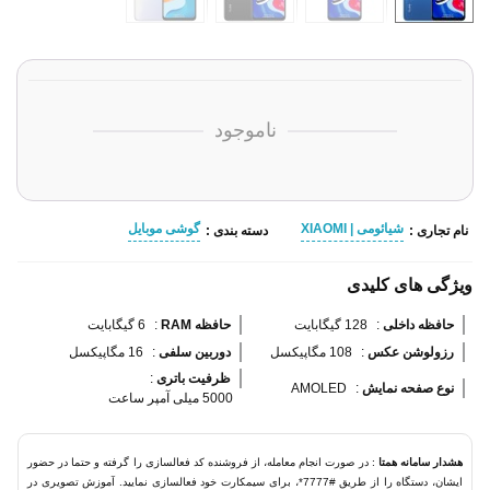
ناموجود
شیائومی | XIAOMI
گوشی موبایل
نام تجاری :
دسته بندی :
ویژگی های کلیدی
حافظه داخلی 
:
128 گیگابایت
حافظه RAM 
:
6 گیگابایت
رزولوشن عکس 
:
108 مگاپیکسل
دوربین سلفی 
:
16 مگاپیکسل
ظرفیت باتری 
:
نوع صفحه نمایش 
:
AMOLED
5000 میلی آمپر ساعت
هشدار سامانه همتا
: در صورت انجام معامله، از فروشنده کد فعالسازی را گرفته و حتما در حضور
ایشان، دستگاه را از طریق #7777*، برای سیمکارت خود فعالسازی نمایید. آموزش تصویری در