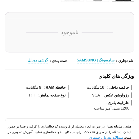
ناموجود
سامسونگ | SAMSUNG
گوشی موبایل
نام تجاری :
دسته بندی :
ویژگی های کلیدی
حافظه داخلی 
:
16 مگابایت
حافظه RAM 
:
8 مگابایت
رزولوشن عکس 
:
VGA
نوع صفحه نمایش 
:
TFT
ظرفیت باتری 
:
1200 میلی آمپر ساعت
هشدار سامانه همتا
: در صورت انجام معامله، از فروشنده کد فعالسازی را گرفته و حتما در حضور
ایشان، دستگاه را از طریق #7777*، برای سیمکارت خود فعالسازی نمایید. آموزش تصویری در
صفحه
سئوالات متداول رجیستری