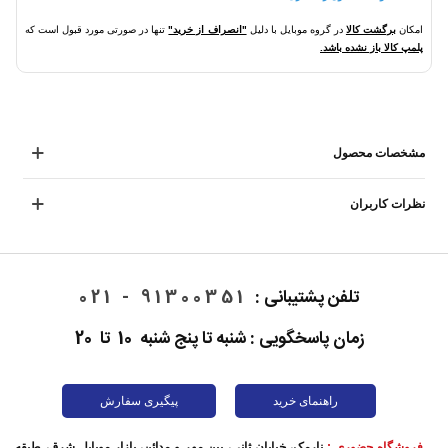
امکان
برگشت کالا
در گروه موبایل با دلیل
"انصراف از خرید"
تنها در صورتی مورد قبول است که
پلمپ کالا باز نشده باشد.
مشخصات محصول
نظرات کاربران
تلفن پشتیبانی :
91300351 - 021
زمان پاسخگویی : شنبه تا پنج شنبه 10 تا 20
راهنمای خرید
پیگیری سفارش
فروشگاه حضوری :
نارمک، خیابان ثانی، بین مهر و مدائن، بازار موبایل شرق، طبقه