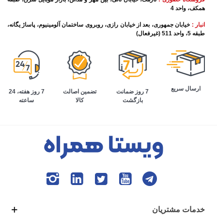
همکف، واحد 4
انبار :
خیابان جمهوری، بعد از خیابان رازی، روبروی ساختمان آلومینیوم، پاساژ یگانه،
طبقه 5، واحد 511 (غیرفعال)
ارسال سریع
تضمین اصالت
7 روز هفته، 24
7 روز ضمانت
کالا
ساعته
بازگشت
خدمات مشتریان