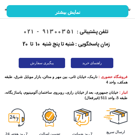
شما را با گوشی موبایل و خصوصیات آن آشنا کنیم. ما را در ادامه
نمایش بیشتر
این مقاله همراهی کنید.
تلفن پشتیبانی :
91300351 - 021
زمان پاسخگویی : شنبه تا پنج شنبه 10 تا 20
راهنمای خرید
پیگیری سفارش
فروشگاه حضوری :
نارمک، خیابان ثانی، بین مهر و مدائن، بازار موبایل شرق، طبقه
همکف، واحد 4
انبار :
خیابان جمهوری، بعد از خیابان رازی، روبروی ساختمان آلومینیوم، پاساژ یگانه،
طبقه 5، واحد 511 (غیرفعال)
تاریخچه گوشی موبایل
این روزها برقراری تماس تلفنی به ساده‌ترین شکل ممکن اتفاق
ارسال سریع
تضمین اصالت
7 روز هفته، 24
7 روز ضمانت