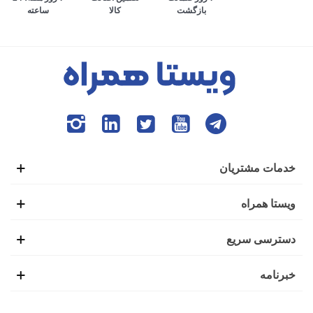
کالا
ساعته
بازگشت
می‌افتد. به طوری که افراد برای انجام تمام امور زندگی، وابستگی
بسیاری به گوشی هوشمند پیدا کرده‌اند. ایده ابتدایی ساخت تلفن
همراه نیز همین موضوع بود تا افراد بتوانند در صورت نیاز،
تماس‌های ضروری خود را از بیرون خانه با دیگران برقرار کنند.
این شرایط باعث شده بود تا گوشی‌های هوشمند اولیه با عنوان
موبایل خودرو نیز شناخته شوند.
خدمات مشتریان
اولین گوشی موبایل در سال 1938 توسط فردی به نام مارتین
ویستا همراه
کوپر تولید شد. شاید برای شما نیز جالب باشد که بدانید این گوشی
دسترسی سریع
یک کیلوگرمی، طولی به اندازه 25 سانتی‌متر داشت و بعد از 20
خبرنامه
دقیقه استفاده نیاز بود تا دوباره برای شارژ کامل، آن را به منبع
تغذیه وصل کنید.