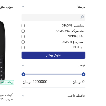
برندها
مرتب سازی
شیائومی | XIAOMI
سامسونگ | SAMSUNG
نوکیا | NOKIA
اسمارت | SMART
بلو | BLU
نمایش بیشتر
قیمت
0
تومان
2290000
تومان
پرداخت اقس
حافظه داخلی
ظرفیت 32 مگابایت