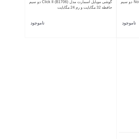
گوشی موبایل نوکیا مدل (2019) Nokia 105 دو سیم
گوشی موبایل اسمارت مدل (Click II (B1706 دو سیم
اضافه به مقایسه
حافظه 32 مگابایت و رم 24 مگابایت
ناموجود
ناموجود