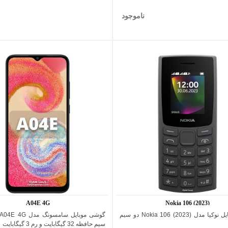
ناموجود
نقره
سفید
ای
A04E 4G
Nokia 106 (2023)
گوشی موبایل نوکیا مدل (2023) Nokia 106 دو سیم
اضافه به مقایسه
اضافه به مقایسه
سیم حافظه 32 گیگابایت و رم 3 گیگابایت