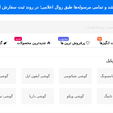
اشد و تمامی مرسوله‌ها طبق روال اعلامی؛ در روند ثبت سفارش ا
%
محبوب
جدید
انگیزها
پرفروش ترین ها
جدیدترین محصولات
گو
ایل
مسونگ
گوشی شیائومی
گوشی آیفون اپل
گوشی 
اتینگ
گوشی ویکو
گوشی داریا
گوشی تی