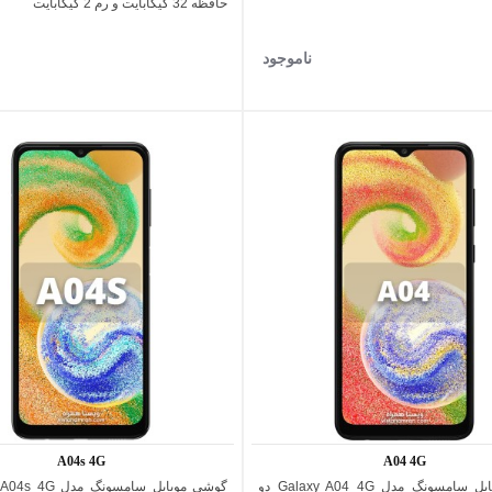
حافظه 32 گیگابایت و رم 2 گیگابایت
ناموجود
A04s 4G
A04 4G
گوشی موبایل سامسونگ مدل Galaxy A04 4G دو
اضافه به مقایسه
اضافه به مقایسه