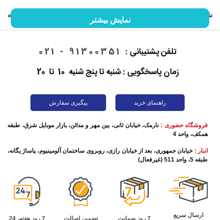
شما را با گوشی موبایل و خصوصیات آن آشنا کنیم. ما را در ادامه
نمایش بیشتر
این مقاله همراهی کنید.
تلفن پشتیبانی :
91300351 - 021
زمان پاسخگویی : شنبه تا پنج شنبه 10 تا 20
راهنمای خرید
پیگیری سفارش
فروشگاه حضوری :
نارمک، خیابان ثانی، بین مهر و مدائن، بازار موبایل شرق، طبقه
همکف، واحد 4
انبار :
خیابان جمهوری، بعد از خیابان رازی، روبروی ساختمان آلومینیوم، پاساژ یگانه،
طبقه 5، واحد 511 (غیرفعال)
تاریخچه گوشی موبایل
این روزها برقراری تماس تلفنی به ساده‌ترین شکل ممکن اتفاق
ارسال سریع
تضمین اصالت
7 روز هفته، 24
7 روز ضمانت