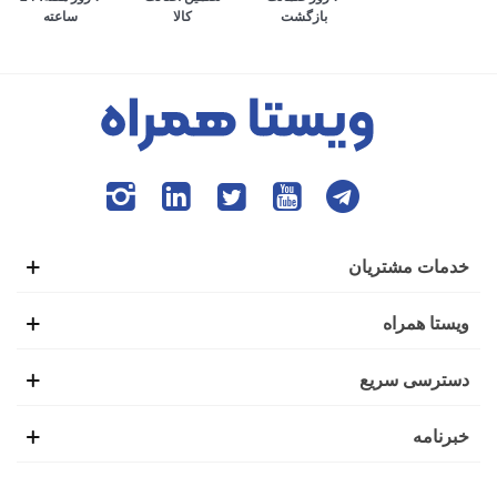
کالا
ساعته
بازگشت
می‌افتد. به طوری که افراد برای انجام تمام امور زندگی، وابستگی
بسیاری به گوشی هوشمند پیدا کرده‌اند. ایده ابتدایی ساخت تلفن
همراه نیز همین موضوع بود تا افراد بتوانند در صورت نیاز،
تماس‌های ضروری خود را از بیرون خانه با دیگران برقرار کنند.
این شرایط باعث شده بود تا گوشی‌های هوشمند اولیه با عنوان
موبایل خودرو نیز شناخته شوند.
خدمات مشتریان
اولین گوشی موبایل در سال 1938 توسط فردی به نام مارتین
ویستا همراه
کوپر تولید شد. شاید برای شما نیز جالب باشد که بدانید این گوشی
دسترسی سریع
یک کیلوگرمی، طولی به اندازه 25 سانتی‌متر داشت و بعد از 20
خبرنامه
دقیقه استفاده نیاز بود تا دوباره برای شارژ کامل، آن را به منبع
تغذیه وصل کنید.