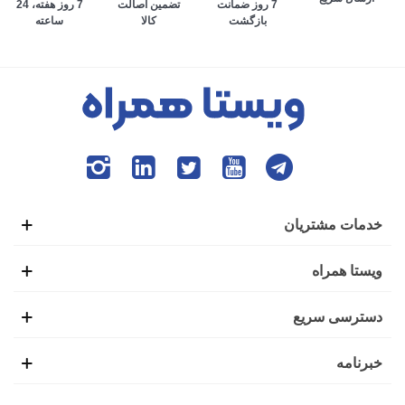
تضمین اصالت
7 روز هفته، 24
7 روز ضمانت
کالا
ساعته
بازگشت
می‌افتد. به طوری که افراد برای انجام تمام امور زندگی، وابستگی
بسیاری به گوشی هوشمند پیدا کرده‌اند. ایده ابتدایی ساخت تلفن
همراه نیز همین موضوع بود تا افراد بتوانند در صورت نیاز،
تماس‌های ضروری خود را از بیرون خانه با دیگران برقرار کنند.
این شرایط باعث شده بود تا گوشی‌های هوشمند اولیه با عنوان
موبایل خودرو نیز شناخته شوند.
خدمات مشتریان
اولین گوشی موبایل در سال 1938 توسط فردی به نام مارتین
ویستا همراه
کوپر تولید شد. شاید برای شما نیز جالب باشد که بدانید این گوشی
دسترسی سریع
یک کیلوگرمی، طولی به اندازه 25 سانتی‌متر داشت و بعد از 20
خبرنامه
دقیقه استفاده نیاز بود تا دوباره برای شارژ کامل، آن را به منبع