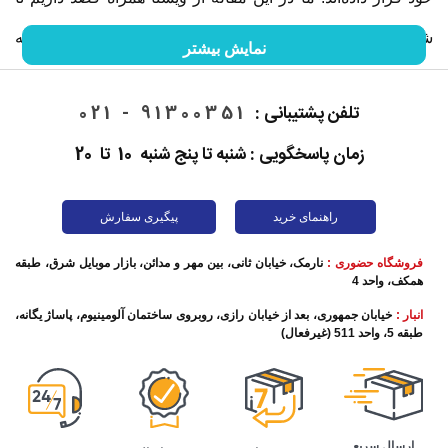
شما را با گوشی موبایل و خصوصیات آن آشنا کنیم. ما را در ادامه
نمایش بیشتر
این مقاله همراهی کنید.
تلفن پشتیبانی :
91300351 - 021
زمان پاسخگویی : شنبه تا پنج شنبه 10 تا 20
راهنمای خرید
پیگیری سفارش
فروشگاه حضوری :
نارمک، خیابان ثانی، بین مهر و مدائن، بازار موبایل شرق، طبقه
همکف، واحد 4
انبار :
خیابان جمهوری، بعد از خیابان رازی، روبروی ساختمان آلومینیوم، پاساژ یگانه،
طبقه 5، واحد 511 (غیرفعال)
تاریخچه گوشی موبایل
این روزها برقراری تماس تلفنی به ساده‌ترین شکل ممکن اتفاق
ارسال سریع