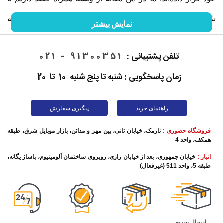
شما را با گوشی موبایل و خصوصیات آن آشنا کنیم. ما را در ادامه
نمایش بیشتر
این مقاله همراهی کنید.
تلفن پشتیبانی :
91300351 - 021
زمان پاسخگویی : شنبه تا پنج شنبه 10 تا 20
راهنمای خرید
پیگیری سفارش
فروشگاه حضوری :
نارمک، خیابان ثانی، بین مهر و مدائن، بازار موبایل شرق، طبقه
همکف، واحد 4
انبار :
خیابان جمهوری، بعد از خیابان رازی، روبروی ساختمان آلومینیوم، پاساژ یگانه،
طبقه 5، واحد 511 (غیرفعال)
تاریخچه گوشی موبایل
این روزها برقراری تماس تلفنی به ساده‌ترین شکل ممکن اتفاق
ارسال سریع