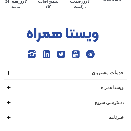
تضمین اصالت
7 روز هفته، 24
7 روز ضمانت
کالا
ساعته
بازگشت
می‌افتد. به طوری که افراد برای انجام تمام امور زندگی، وابستگی
بسیاری به گوشی هوشمند پیدا کرده‌اند. ایده ابتدایی ساخت تلفن
همراه نیز همین موضوع بود تا افراد بتوانند در صورت نیاز،
تماس‌های ضروری خود را از بیرون خانه با دیگران برقرار کنند.
این شرایط باعث شده بود تا گوشی‌های هوشمند اولیه با عنوان
موبایل خودرو نیز شناخته شوند.
خدمات مشتریان
اولین گوشی موبایل در سال 1938 توسط فردی به نام مارتین
ویستا همراه
کوپر تولید شد. شاید برای شما نیز جالب باشد که بدانید این گوشی
دسترسی سریع
یک کیلوگرمی، طولی به اندازه 25 سانتی‌متر داشت و بعد از 20
خبرنامه
دقیقه استفاده نیاز بود تا دوباره برای شارژ کامل، آن را به منبع