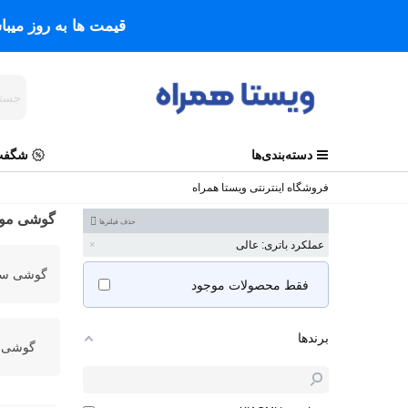
قیمت ها به روز میب
دسته‌بندی‌ها
شگفت 
فروشگاه اینترنتی ویستا همراه
گوشی موب
حذف فیلترها
عملکرد باتری: عالی
گوشی سا
فقط محصولات موجود
برندها
گوشی ن