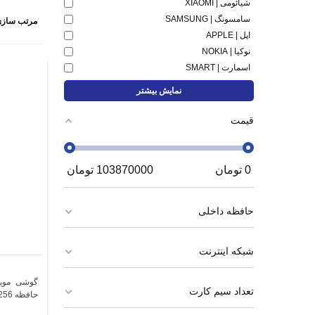
شیائومی | XIAOMI
سامسونگ | SAMSUNG
مرتب سازی
اپل | APPLE
نوکیا | NOKIA
اسمارت | SMART
نمایش بیشتر
قیمت
0
تومان
103870000
تومان
حافظه داخلی
شبکه اینترنت
تعداد سیم کارت
حافظه 256 گیگابایت و رم 6 گیگابایت