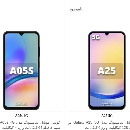
ناموجود
نقره
سفید
ای
A05s 4G
A25 5G
گوشی موبایل سامسونگ مدل Galaxy A25 5G دو
اضافه به مقایسه
اضافه به مقایسه
بایت
سیم حافظه 64 گیگابایت و رم 4 گیگابایت