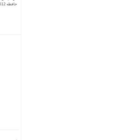
حافظه 512 گیگابایت و رم 12 گیگابایت