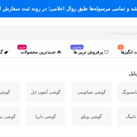
اشد و تمامی مرسوله‌ها طبق روال اعلامی؛ در روند ثبت سفارش ا
%
محبوب
جدید
انگیزها
پرفروش ترین ها
جدیدترین محصولات
گو
ایل
مسونگ
گوشی شیائومی
گوشی آیفون اپل
گوشی 
اتینگ
گوشی ویکو
گوشی داریا
گوشی تی