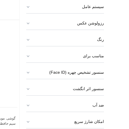
سیستم عامل
رزولوشن عکس
رنگ
مناسب برای
سنسور تشخیص چهره (Face ID)
سنسور اثر انگشت
ضد آب
امکان شارژ سریع
سیم حافظه 128 گیگابایت و رم 4 گیگا