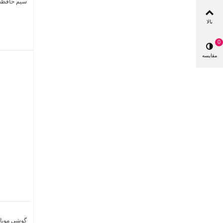
سیم حافظه 128 گیگابایت و رم 6 گیگا
بالا
0
مقایسه