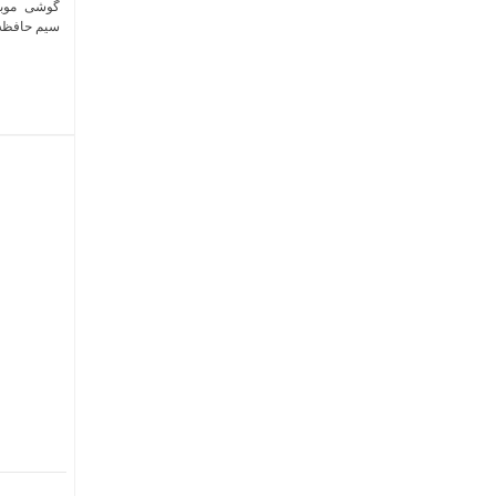
سیم حافظه 128 گیگابایت و رم 6 گیگا