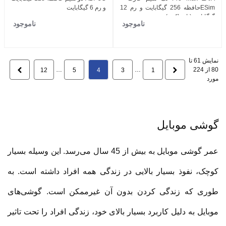
ESimحافظه 256 گیگابایت و رم 12
و رم 6 گیگابایت
گیگابایت (نات اکتیو)
ناموجود
ناموجود
نمایش 61 تا
80 از 224
قبلی
…
…
بعدی
12
5
4
3
1
مورد
گوشی موبایل
عمر گوشی موبایل به بیش از 45 سال می‌رسد. این وسیله بسیار
کوچک، نفوذ بسیار بالایی در زندگی همه افراد داشته است. به
طوری که زندگی کردن بدون آن غیرممکن است. گوشی‌های
موبایل به دلیل کاربرد بسیار بالای خود، زندگی افراد را تحت تاثیر