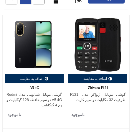
کالا |
اضافه به مقایسه
اضافه به مقایسه
A5 4G
Zhivaco F121
گوشی موبایل ژیواکو مدل F121
گوشی موبایل شیائومی مدل Redmi
ظرفیت 32 مگابایت دو سیم کارت
A5 4G دو سیم حافظه 128 گیگابایت و
رم 4 گیگابایت
ناموجود
ناموجود