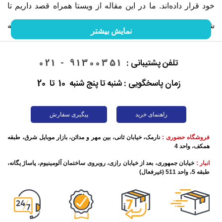
خود قرار داده‌اند. ما در این مقاله از ویستا همراه قصد داریم تا
شما را با گوشی موبایل و خصوصیات آن آشنا کنیم. ما را در ادامه
نمایش بیشتر
این مقاله همراهی کنید.
تلفن پشتیبانی :
91300351 - 021
زمان پاسخگویی : شنبه تا پنج شنبه 10 تا 20
راهنمای خرید
پیگیری سفارش
فروشگاه حضوری :
نارمک، خیابان ثانی، بین مهر و مدائن، بازار موبایل شرق، طبقه
همکف، واحد 4
انبار :
خیابان جمهوری، بعد از خیابان رازی، روبروی ساختمان آلومینیوم، پاساژ یگانه،
طبقه 5، واحد 511 (غیرفعال)
تاریخچه گوشی موبایل