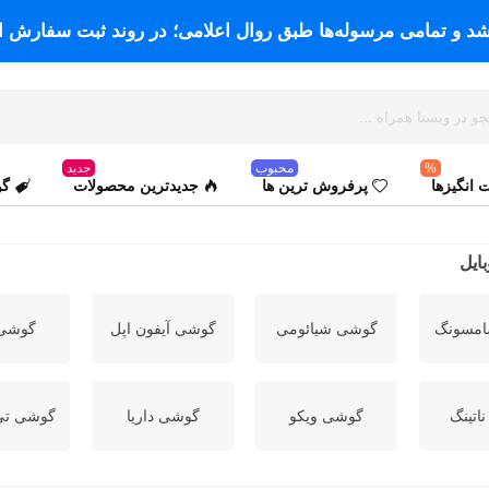
اشد و تمامی مرسوله‌ها طبق روال اعلامی؛ در روند ثبت سفارش ا
%
محبوب
جدید
انگیزها
پرفروش ترین ها
جدیدترین محصولات
گو
ایل
مسونگ
گوشی شیائومی
گوشی آیفون اپل
گوشی 
اتینگ
گوشی ویکو
گوشی داریا
گوشی تی