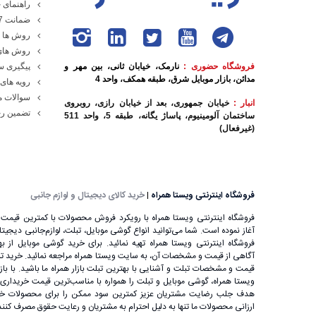
راهنمای خ
ضمانت 7 روزه ویستا همراه
روش ها و
روش های
فروشگاه حضوری :
نارمک، خیابان ثانی، بین مهر و
پیگیری 
مدائن، بازار موبایل شرق، طبقه همکف، واحد 4
رویه های 
سوالات م
انبار :
خیابان جمهوری، بعد از خیابان رازی، روبروی
تضمین رج
ساختمان آلومینیوم، پاساژ یگانه، طبقه 5، واحد 511
(غیرفعال)
تاریخچه گوشی موبایل
این روزها برقراری تماس تلفنی به ساده‌ترین شکل ممکن ا
فروشگاه اینترنتی ویستا همراه
|
خرید کالای دیجیتال و لوازم جانبی
ساخت تلفن همراه نیز همین موضوع بود تا افراد بتوانند 
فروشگاه اینترنتی ویستا همراه با رویکرد فروش محصولات با کمترین قیمت ب
آغاز نموده است. شما می‌توانید انواع گوشی موبایل، تبلت، لوازم‌جانبی دیجیتال را
اولیه با عنوان موبایل خودرو نیز شناخته شوند.
فروشگاه اینترنتی ویستا همراه تهیه نمائید. برای خرید گوشی موبایل از بهت
آگاهی از قیمت و مشخصات آن، به ‌سایت ویستا همراه مراجعه نمائید. خرید تب
قیمت و مشخصات تبلت و آشنایی با بهترین تبلت بازار همراه ما باشید. با باز
ویستا همراه، گوشی موبایل و تبلت را همواره با مناسب‌ترین قیمت خریداری ن
هدف جلب رضایت مشتریان عزیز کمترین سود ممکن را برای محصولات خود
ارزانی محصولات ما تنها به دلیل احترام به مشتریان و رعایت حقوق مصرف کنن
بعد از 20 دقیقه استفاده نیاز بود تا دوباره برای شارژ کامل، آن را به منبع تغذیه وصل کنید.