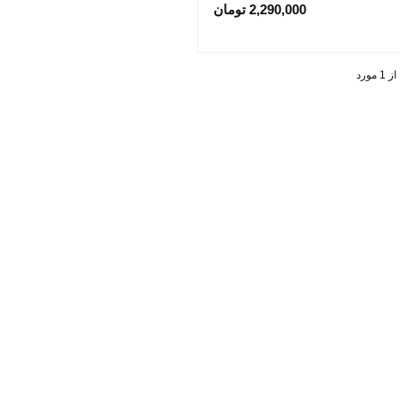
2,290,000 تومان
سفید
مشکی
پرداخت اقساطی
پرداخت 
L20 Pinto
L40 Wave 