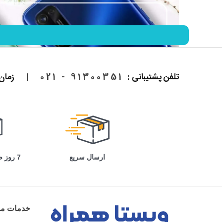
تلفن پشتیبانی :
91300351 - 021
|
زمان پاسخ
ارسال سریع
7 روز ضمانت بازگشت
خدمات مش