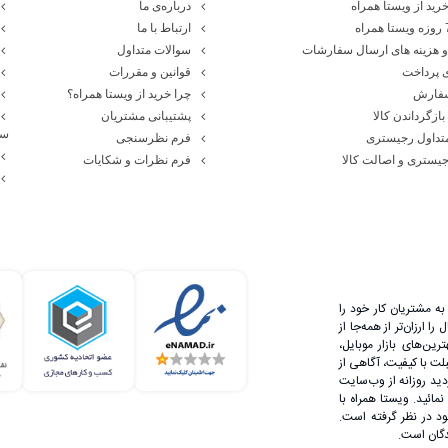
رید از ویستا همراه
درباره‌ی ما
ارتباط با ما
 هزینه های ارسال سفارشات
سوالات متداول
 پرداخت
قوانین و مقررات
سفارش
چرا خرید از ویستا همراه؟
بازگرداندن کالا
پشتیبانی مشتریان
سا
تداول رجیستری
فرم نظرسنجی
یستری و اصالت کالا
فرم نظرات و شکایات
تفاق می‌افتد. به طوری که افراد برای انجام تمام امور زندگی، وابستگ
در صورت نیاز، تماس‌های ضروری خود را از بیرون خانه با دیگران برق
ه مشتریان کار خود را
 ارزان‌تر از همه‌جا از
رین‌های بازار موبایل،
لت با کیفیت، آگاهی از
دید روزانه از وب‌سایت
مائید. ویستا همراه با
 در نظر گرفته است.
دگان است.