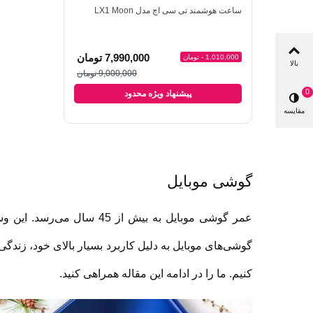
ند 1.43 اینچی کیسلکت مدل
ساعت هوشمند تی سی اچ مدل LX1 Moon
یسه
اضافه به مقایسه
ا
ANC
6,55 تومان
7,990,000 تومان
1,010,000 - تومان
200,000 - تومان
بالا
6,590,000 تومان
9,000,000 تومان
0
دود
پیشنهاد ویژه محدود
پیشنه
مقایسه
گوشی موبایل
عمر گوشی موبایل به بیش 
گوشی‌های موبایل به دلیل کاربرد بسیار بالای خود، زندگی 
کنیم. ما را در ادامه این مقاله همراهی کنید.