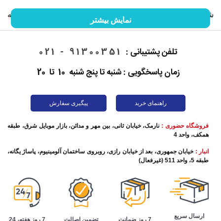
شما را با گوشی موبایل و خصوصیات آن آشنا کنیم. ما را در ادامه
نمایش بیشتر
این مقاله همراهی کنید.
تلفن پشتیبانی :
91300351 - 021
زمان پاسخگویی : شنبه تا پنج شنبه 10 تا 20
راهنمای خرید
پیگیری سفارش
فروشگاه حضوری :
نارمک، خیابان ثانی، بین مهر و مدائن، بازار موبایل شرق، طبقه
همکف، واحد 4
انبار :
خیابان جمهوری، بعد از خیابان رازی، روبروی ساختمان آلومینیوم، پاساژ یگانه،
طبقه 5، واحد 511 (غیرفعال)
تاریخچه گوشی موبایل
این روزها برقراری تماس تلفنی به ساده‌ترین شکل ممکن اتفاق
ارسال سریع
تضمین اصالت
7 روز هفته، 24
7 روز ضمانت