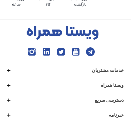
کالا
ساعته
بازگشت
می‌افتد. به طوری که افراد برای انجام تمام امور زندگی، وابستگی
بسیاری به گوشی هوشمند پیدا کرده‌اند. ایده ابتدایی ساخت تلفن
همراه نیز همین موضوع بود تا افراد بتوانند در صورت نیاز،
تماس‌های ضروری خود را از بیرون خانه با دیگران برقرار کنند.
این شرایط باعث شده بود تا گوشی‌های هوشمند اولیه با عنوان
موبایل خودرو نیز شناخته شوند.
خدمات مشتریان
اولین گوشی موبایل در سال 1938 توسط فردی به نام مارتین
ویستا همراه
کوپر تولید شد. شاید برای شما نیز جالب باشد که بدانید این گوشی
دسترسی سریع
یک کیلوگرمی، طولی به اندازه 25 سانتی‌متر داشت و بعد از 20
خبرنامه
دقیقه استفاده نیاز بود تا دوباره برای شارژ کامل، آن را به منبع
تغذیه وصل کنید.