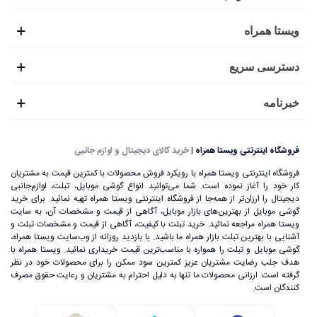
ویستا همراه
بهترین و معتبرترین برندهای تبلت
دسترسی سریع
اگر قصد خرید تبلت برای اولین بار را دارید یا می‌خواهید مدل
خبرنامه
قدیمی خود را بروز کنید، باید بدانید که برندهای بسیار زیادی در
بازار وجود دارند که گاهی انتخاب را برای شما سخت می‌کنند. از
فروشگاه اینترنتی ویستا همراه
|
خرید کالای دیجیتال و لوازم جانبی
جمله بهترین برندهای تبلت‌ بالا رده و تبلت‌ میان رده می‌توان به
فروشگاه اینترنتی ویستا همراه با رویکرد فروش محصولات با کمترین قیمت به مشتریان
موارد زیر اشاره کرد:
کار خود را آغاز نموده است. شما می‌توانید انواع گوشی موبایل، تبلت، لوازم‌جانبی
دیجیتال را ارزان‌تر از همه‌جا از فروشگاه اینترنتی ویستا همراه تهیه نمائید. برای خرید
•
سامسونگ (Samsung) :
برند سامسونگ به عنوان یکی از
گوشی موبایل از بهترین‌های بازار موبایل، آگاهی از قیمت و مشخصات آن، به ‌سایت
ویستا همراه مراجعه نمائید. خرید تبلت با کیفیت، آگاهی از قیمت و مشخصات تبلت و
بهترین برندهای مطرح در زمینه تولید گوشی و تلویزیون‌های
آشنایی با بهترین تبلت بازار همراه ما باشید. با بازدید روزانه از وب‌سایت ویستا همراه،
گوشی موبایل و تبلت را همواره با مناسب‌ترین قیمت خریداری نمائید. ویستا همراه با
هوشمند به شمار می‌آید. یکی از پرطرفدارترین تولیدات
هدف جلب رضایت مشتریان عزیز کمترین سود ممکن را برای محصولات خود در نظر
گرفته است. ارزانی محصولات ما تنها به دلیل احترام به مشتریان و رعایت حقوق مصرف
سامسونگ، تبلت‌های آن است که به دلیل کیفیت بسیار بالا، در
کنندگان است.
رده کلاس 1 جهانی قرار گرفته‌اند. تبلت‌های برند سامسونگ به