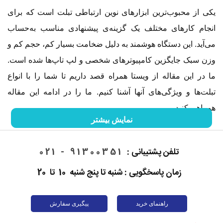
یکی از محبوب‌ترین ابزارهای نوین ارتباطی تبلت است که برای
انجام کارهای مختلف یک گزینه‌ی پیشنهادی مناسب به‌حساب
می‌آید. این دستگاه هوشمند به دلیل ضخامت بسیار کم، حجم کم و
وزن سبک جایگزین کامپیوترهای شخصی و لپ تاپ‌ها شده است.
ما در این مقاله از ویستا همراه قصد داریم تا شما را با انواع
تبلت‌ها و ویژگی‌های آنها آشنا کنیم. ما را در ادامه این مقاله
همراهی کنید.
نمایش بیشتر
تاریخچه تبلت
تلفن پشتیبانی :
91300351 - 021
ورود تبلت‌ها به دنیای تکنولوژی باعث شد تا انقلابی در زمینه
زمان پاسخگویی : شنبه تا پنج شنبه 10 تا 20
دستگاه‌های هوشمند اتفاق بیفتد. تبلت‌ها از نظر کارایی به
کامپیوترها و از نظر ظاهری به
موبایل‌ها شباهت دارند. همین
ویژگی باعث شد تا بسیاری از کاربران به خرید این دستگاه تمایل
راهنمای خرید
پیگیری سفارش
داشته باشند. اولین ایده ساخت تبلت‌ها به سال 1968 برمی‌گردد،