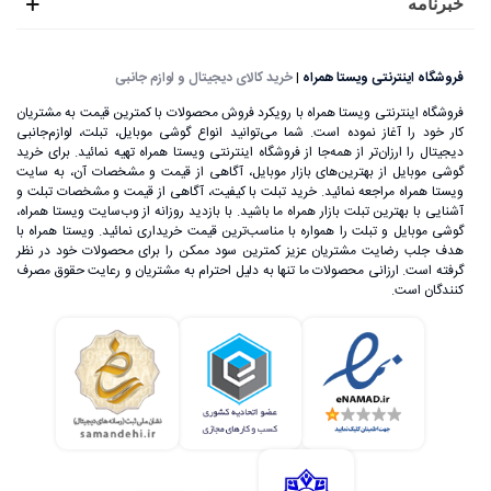
خبرنامه
زیر تقسیم می‌شوند:
بدون میکروفون
فروشگاه اینترنتی ویستا همراه
|
خرید کالای دیجیتال و لوازم جانبی
فروشگاه اینترنتی ویستا همراه با رویکرد فروش محصولات با کمترین قیمت به مشتریان
اگر به دنبال ابزاری مناسب جهت گوش دادن به موسیقی هستید،
کار خود را آغاز نموده است. شما می‌توانید انواع گوشی موبایل، تبلت، لوازم‌جانبی
دیجیتال را ارزان‌تر از همه‌جا از فروشگاه اینترنتی ویستا همراه تهیه نمائید. برای خرید
ایرفون‌ها و هدفون‌ها را به شما پیشنهاد می‌دهیم. ویژگی‌ مشترک
گوشی موبایل از بهترین‌های بازار موبایل، آگاهی از قیمت و مشخصات آن، به ‌سایت
بین این دو ابزار، عدم وجود میکروفون است. در نتیجه امکان
ویستا همراه مراجعه نمائید. خرید تبلت با کیفیت، آگاهی از قیمت و مشخصات تبلت و
آشنایی با بهترین تبلت بازار همراه ما باشید. با بازدید روزانه از وب‌سایت ویستا همراه،
ضبط صدا و برقراری مکالمه تلفنی از طریق این ابزارها برای شما
گوشی موبایل و تبلت را همواره با مناسب‌ترین قیمت خریداری نمائید. ویستا همراه با
هدف جلب رضایت مشتریان عزیز کمترین سود ممکن را برای محصولات خود در نظر
امکان‌پذیر نیست. اگر شما هم جزو آن دسته از افرادی هستید که
گرفته است. ارزانی محصولات ما تنها به دلیل احترام به مشتریان و رعایت حقوق مصرف
کنندگان است.
ایرفون را مشابه با هدفون و هندزفری می‌دانید، باید بگوییم که
سخت در اشتباه هستید. چرا که این دو ابزار تفاوت‌هایی با یکدیگر
دارند.
●
هدفون (Headphone): اگر دوست دارید تا موسیقی مورد
علاقه خود را با کیفیت صدای بالایی گوش دهید، خرید هدفون را به
شما پیشنهاد می‌دهیم. از لحاظ اندازه، هدفون‌ها بزرگتر از