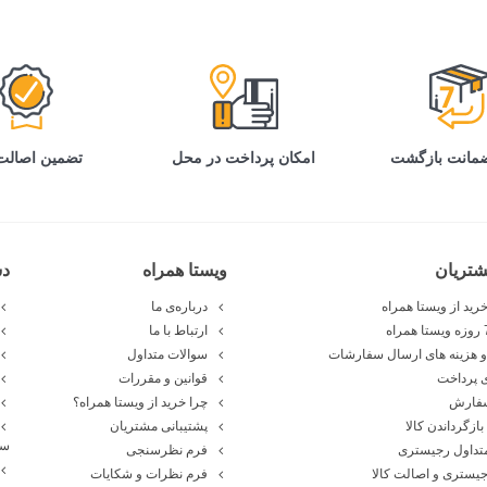
تضمین اصالت 
امکان پرداخت در محل
تریان
ویستا همراه
د
رید از ویستا همراه
درباره‌ی ما
ارتباط با ما
 هزینه های ارسال سفارشات
سوالات متداول
 پرداخت
قوانین و مقررات
سفارش
چرا خرید از ویستا همراه؟
بازگرداندن کالا
پشتیبانی مشتریان
سا
تداول رجیستری
فرم نظرسنجی
یستری و اصالت کالا
فرم نظرات و شکایات