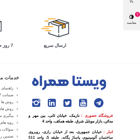
بالا
0
مقایسه
ارسال سریع
7 روز ضمانت بازگشت
خدمات مش
راهنمای خ
ضمانت 7 روزه ویستا همراه
روش ها و
روش های
فروشگاه حضوری :
نارمک، خیابان ثانی، بین مهر و
پیگیری 
مدائن، بازار موبایل شرق، طبقه همکف، واحد 4
رویه های 
سوالات م
انبار :
خیابان جمهوری، بعد از خیابان رازی، روبروی
تضمین رج
ساختمان آلومینیوم، پاساژ یگانه، طبقه 5، واحد 511