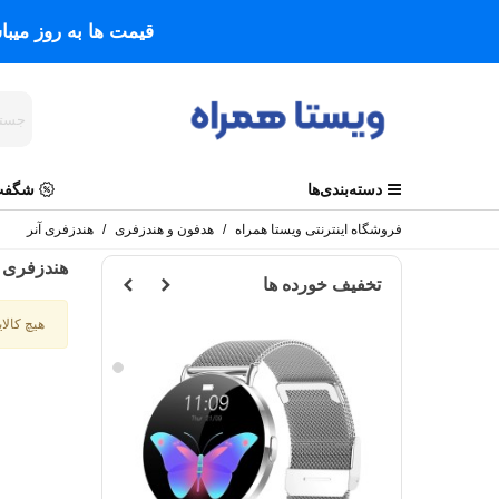
قیمت ها به روز میب
دسته‌بندی‌ها
شگفت 
فروشگاه اینترنتی ویستا همراه
/
هدفون و هندزفری
/
هندزفری آنر
هندزفری آ
تخفیف خورده ها
هیچ کالای
مشکی
نقره
ای