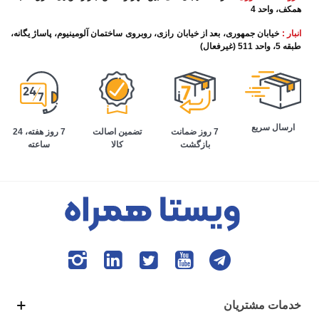
همکف، واحد 4
انبار :
خیابان جمهوری، بعد از خیابان رازی، روبروی ساختمان آلومینیوم، پاساژ یگانه،
طبقه 5، واحد 511 (غیرفعال)
ارسال سریع
تضمین اصالت
7 روز هفته، 24
7 روز ضمانت
کالا
ساعته
بازگشت
خدمات مشتریان