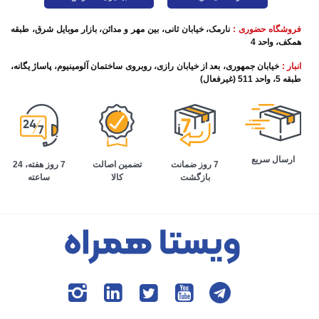
فروشگاه حضوری :
نارمک، خیابان ثانی، بین مهر و مدائن، بازار موبایل شرق، طبقه
همکف، واحد 4
انبار :
خیابان جمهوری، بعد از خیابان رازی، روبروی ساختمان آلومینیوم، پاساژ یگانه،
طبقه 5، واحد 511 (غیرفعال)
ارسال سریع
تضمین اصالت
7 روز هفته، 24
7 روز ضمانت
کالا
ساعته
بازگشت