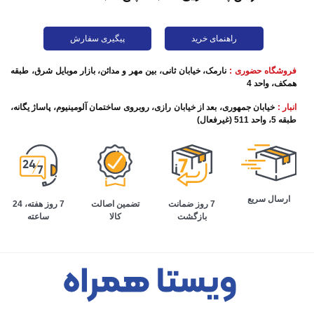
راهنمای خرید
پیگیری سفارش
فروشگاه حضوری :
نارمک، خیابان ثانی، بین مهر و مدائن، بازار موبایل شرق، طبقه
همکف، واحد 4
انبار :
خیابان جمهوری، بعد از خیابان رازی، روبروی ساختمان آلومینیوم، پاساژ یگانه،
طبقه 5، واحد 511 (غیرفعال)
ارسال سریع
تضمین اصالت
7 روز هفته، 24
7 روز ضمانت
کالا
ساعته
بازگشت