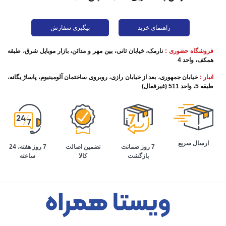
راهنمای خرید
پیگیری سفارش
فروشگاه حضوری :
نارمک، خیابان ثانی، بین مهر و مدائن، بازار موبایل شرق، طبقه
همکف، واحد 4
انبار :
خیابان جمهوری، بعد از خیابان رازی، روبروی ساختمان آلومینیوم، پاساژ یگانه،
طبقه 5، واحد 511 (غیرفعال)
ارسال سریع
تضمین اصالت
7 روز هفته، 24
7 روز ضمانت
کالا
ساعته
بازگشت