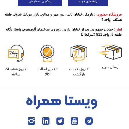
راهنمای خرید
پیگیری سفارش
فروشگاه حضوری :
نارمک، خیابان ثانی، بین مهر و مدائن، بازار موبایل شرق، طبقه
همکف، واحد 4
انبار :
خیابان جمهوری، بعد از خیابان رازی، روبروی ساختمان آلومینیوم، پاساژ یگانه،
طبقه 5، واحد 511 (غیرفعال)
ارسال سریع
تضمین اصالت
7 روز هفته، 24
7 روز ضمانت
کالا
ساعته
بازگشت