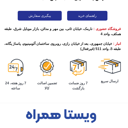
راهنمای خرید
پیگیری سفارش
فروشگاه حضوری :
نارمک، خیابان ثانی، بین مهر و مدائن، بازار موبایل شرق، طبقه
همکف، واحد 4
انبار :
خیابان جمهوری، بعد از خیابان رازی، روبروی ساختمان آلومینیوم، پاساژ یگانه،
طبقه 5، واحد 511 (غیرفعال)
ارسال سریع
تضمین اصالت
7 روز هفته، 24
7 روز ضمانت
کالا
ساعته
بازگشت