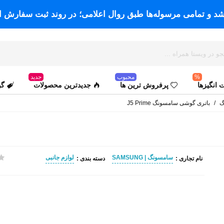
اشد و تمامی مرسوله‌ها طبق روال اعلامی؛ در روند ثبت سفارش ا
%
محبوب
جدید
انگیزها
پرفروش ترین ها
جدیدترین محصولات
گو
گ
/
باتری گوشی سامسونگ J5 Prime
سامسونگ | SAMSUNG
لوازم جانبی
نام تجاری :
دسته بندی :