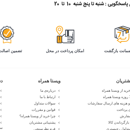
گویی : شنبه تا پنج شنبه 10 تا 20
تضمین اصالت 
امکان پرداخت در محل
تریان
ویستا همراه
د
رید از ویستا همراه
درباره‌ی ما
ارتباط با ما
 هزینه های ارسال سفارشات
سوالات متداول
 پرداخت
قوانین و مقررات
سفارش
چرا خرید از ویستا همراه؟
بازگرداندن کالا
پشتیبانی مشتریان
سا
تداول رجیستری
فرم نظرسنجی