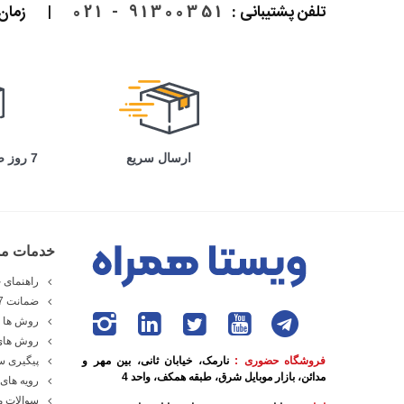
تلفن پشتیبانی :
91300351 - 021
|
زمان پاسخ
ارسال سریع
7 روز ضمانت بازگشت
خدمات مش
راهنمای خ
ضمانت 7 روزه ویستا همراه
روش ها و
روش های
فروشگاه حضوری :
نارمک، خیابان ثانی، بین مهر و
پیگیری 
مدائن، بازار موبایل شرق، طبقه همکف، واحد 4
رویه های 
سوالات م