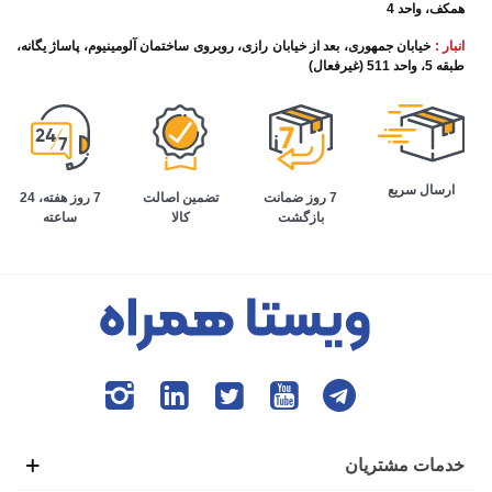
همکف، واحد 4
انبار :
خیابان جمهوری، بعد از خیابان رازی، روبروی ساختمان آلومینیوم، پاساژ یگانه،
طبقه 5، واحد 511 (غیرفعال)
ارسال سریع
تضمین اصالت
7 روز هفته، 24
7 روز ضمانت
کالا
ساعته
بازگشت
خدمات مشتریان