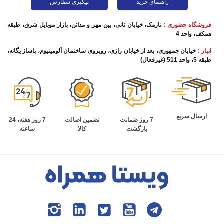
راهنمای خرید
پیگیری سفارش
فروشگاه حضوری :
نارمک، خیابان ثانی، بین مهر و مدائن، بازار موبایل شرق، طبقه
همکف، واحد 4
انبار :
خیابان جمهوری، بعد از خیابان رازی، روبروی ساختمان آلومینیوم، پاساژ یگانه،
طبقه 5، واحد 511 (غیرفعال)
ارسال سریع
تضمین اصالت
7 روز هفته، 24
7 روز ضمانت
کالا
ساعته
بازگشت