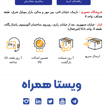
راهنمای خرید
پیگیری سفارش
فروشگاه حضوری :
نارمک، خیابان ثانی، بین مهر و مدائن، بازار موبایل شرق، طبقه
همکف، واحد 4
انبار :
خیابان جمهوری، بعد از خیابان رازی، روبروی ساختمان آلومینیوم، پاساژ یگانه،
طبقه 5، واحد 511 (غیرفعال)
ارسال سریع
تضمین اصالت
7 روز هفته، 24
7 روز ضمانت
کالا
ساعته
بازگشت