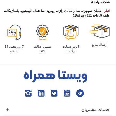
همکف، واحد 4
انبار :
خیابان جمهوری، بعد از خیابان رازی، روبروی ساختمان آلومینیوم، پاساژ یگانه،
طبقه 5، واحد 511 (غیرفعال)
ارسال سریع
تضمین اصالت
7 روز هفته، 24
7 روز ضمانت
کالا
ساعته
بازگشت
خدمات مشتریان