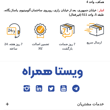
همکف، واحد 4
انبار :
خیابان جمهوری، بعد از خیابان رازی، روبروی ساختمان آلومینیوم، پاساژ یگانه،
طبقه 5، واحد 511 (غیرفعال)
ارسال سریع
تضمین اصالت
7 روز هفته، 24
7 روز ضمانت
کالا
ساعته
بازگشت
خدمات مشتریان