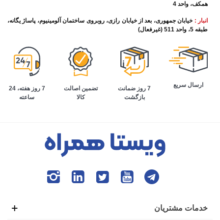
همکف، واحد 4
انبار :
خیابان جمهوری، بعد از خیابان رازی، روبروی ساختمان آلومینیوم، پاساژ یگانه،
طبقه 5، واحد 511 (غیرفعال)
ارسال سریع
تضمین اصالت
7 روز هفته، 24
7 روز ضمانت
کالا
ساعته
بازگشت
خدمات مشتریان