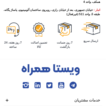
همکف، واحد 4
انبار :
خیابان جمهوری، بعد از خیابان رازی، روبروی ساختمان آلومینیوم، پاساژ یگانه،
طبقه 5، واحد 511 (غیرفعال)
ارسال سریع
تضمین اصالت
7 روز هفته، 24
7 روز ضمانت
کالا
ساعته
بازگشت
خدمات مشتریان