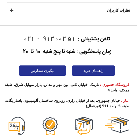
نظرات کاربران
تلفن پشتیبانی :
91300351 - 021
زمان پاسخگویی : شنبه تا پنج شنبه 10 تا 20
راهنمای خرید
پیگیری سفارش
فروشگاه حضوری :
نارمک، خیابان ثانی، بین مهر و مدائن، بازار موبایل شرق، طبقه
همکف، واحد 4
انبار :
خیابان جمهوری، بعد از خیابان رازی، روبروی ساختمان آلومینیوم، پاساژ یگانه،
طبقه 5، واحد 511 (غیرفعال)