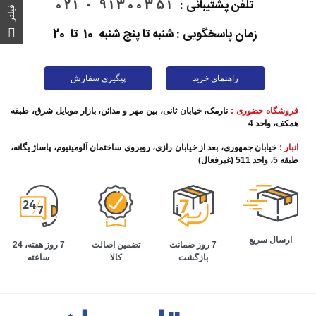
تلفن پشتیبانی :
91300351 - 021
فیلتر
زمان پاسخگویی : شنبه تا پنج شنبه 10 تا 20
راهنمای خرید
پیگیری سفارش
فروشگاه حضوری :
نارمک، خیابان ثانی، بین مهر و مدائن، بازار موبایل شرق، طبقه
همکف، واحد 4
انبار :
خیابان جمهوری، بعد از خیابان رازی، روبروی ساختمان آلومینیوم، پاساژ یگانه،
طبقه 5، واحد 511 (غیرفعال)
ارسال سریع
تضمین اصالت
7 روز هفته، 24
7 روز ضمانت
کالا
ساعته
بازگشت